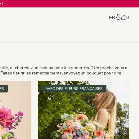
 !
Mon co
0
mille, et cherchez un cadeau pour les remercier ? Un proche vous a
 Faites fleurir les remerciements, envoyez un bouquet pour dire
ES
AVEC DES FLEURS FRANÇAISES