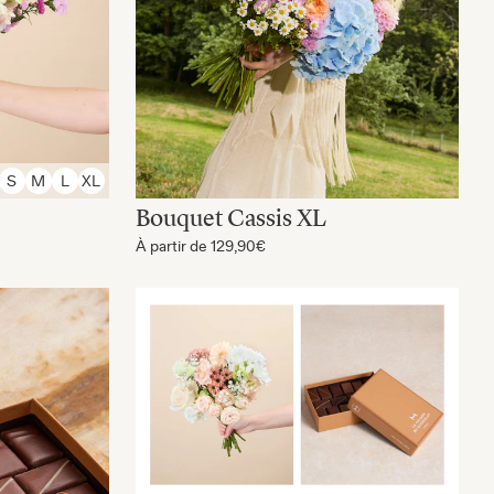
S
M
L
XL
Bouquet Cassis XL
À partir de
129,90€