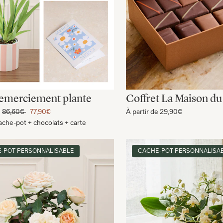
remerciement plante
Coffret La Maison du
e
86,60€
77,90€
À partir de
29,90€
ache-pot + chocolats + carte
-POT PERSONNALISABLE
CACHE-POT PERSONNALISA