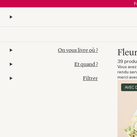
F
On vous livre où ?
Fleu
39 produ
Et quand ?
Vous avez 
rendu serv
Filtrer
merci avec
AVEC 