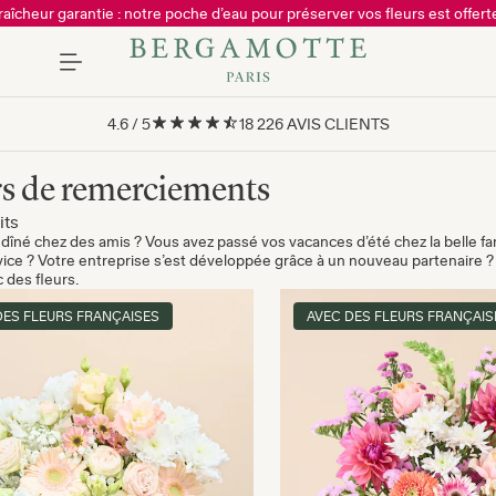
raîcheur garantie : notre poche d’eau pour préserver vos fleurs est offerte
4.6
/
5
18 226
AVIS CLIENTS
rs de remerciements
its
dîné chez des amis ? Vous avez passé vos vacances d’été chez la belle fa
ice ? Votre entreprise s’est développée grâce à un nouveau partenaire ?
 des fleurs.
DES FLEURS FRANÇAISES
AVEC DES FLEURS FRANÇAIS