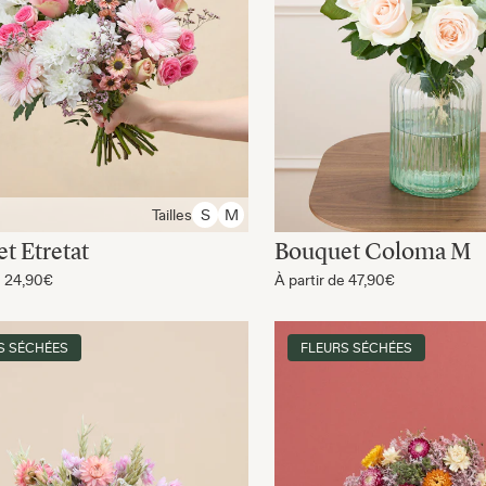
Tailles
S
M
t Etretat
Bouquet Coloma M
e
24,90€
À partir de
47,90€
S SÉCHÉES
FLEURS SÉCHÉES