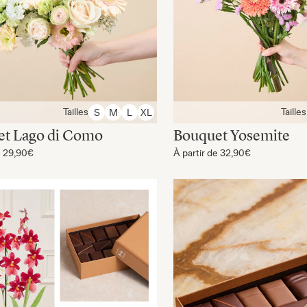
Tailles
Tailles
S
M
L
XL
et Lago di Como
Bouquet Yosemite
e
29,90€
À partir de
32,90€