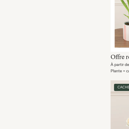
Offre 
À partir d
Plante + c
CACHE