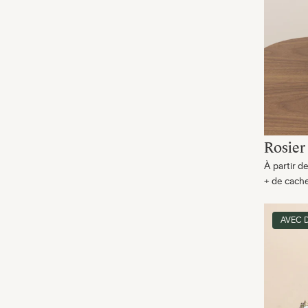
Rosier
À partir d
+ de cach
AVEC 