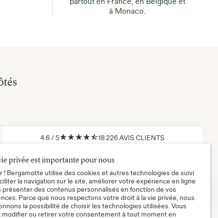
partout en France, en Belgique et
à Monaco.
ôtés
4.6
/
5
18 226
AVIS CLIENTS
Inscrivez-vous pour être averti(e) de nos plus belles nouveautés,
vie privée est importante pour nous
nos bons plans et nos offres exclusives.
 ! Bergamotte utilise des cookies et autres technologies de suivi
ciliter la navigation sur le site, améliorer votre expérience en ligne
OK
s présenter des contenus personnalisés en fonction de vos
nces. Parce que nous respectons votre droit à la vie privée, nous
nnons la possibilité de choisir les technologies utilisées. Vous
Email
*
 modifier ou retirer votre consentement à tout moment en