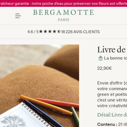
raîcheur garantie : notre poche d’eau pour préserver vos fleurs est offerte
4.6
/
5
18 226
AVIS CLIENTS
Livre de
La bonne i
22,90€
Envie d'offrir
votre commande
green et poét
c'est une vérit
votre créativit
Détail Livre d
Contenu :
21 i