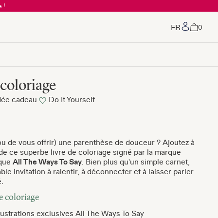
 !
Mon co
0
 coloriage
dée cadeau
Do It Yourself
 (ou de vous offrir) une parenthèse de douceur ? Ajoutez à
 ce superbe livre de coloriage signé par la marque
ique
All The Ways To Say
. Bien plus qu'un simple carnet,
able invitation à ralentir, à déconnecter et à laisser parler
é.
e coloriage
llustrations exclusives All The Ways To Say