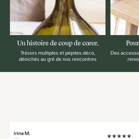
Un histoire de coup de cœur.
Pour
Trésors multiples et pépites déco,
Des accessoi
dénichés au gré de nos rencontres
reno
Irina M.