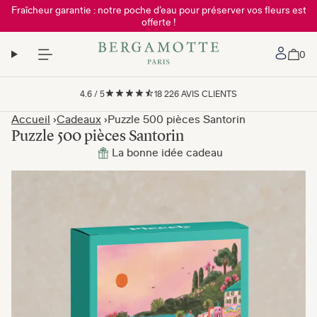
Fraîcheur garantie : notre poche d’eau pour préserver vos fleurs est
offerte !
Mon 
0
4.6
/
5
18 226
AVIS CLIENTS
Accueil
Cadeaux
Puzzle 500 pièces Santorin
Puzzle 500 pièces Santorin
La bonne idée cadeau