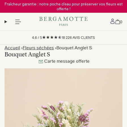
Fraîcheur garantie : notre poche d’eau pour préserver vos fleurs est
offerte !
Mon 
0
4.6
/
5
18 226
AVIS CLIENTS
Accueil
Fleurs séchées
Bouquet Anglet S
Bouquet Anglet S
Carte message offerte