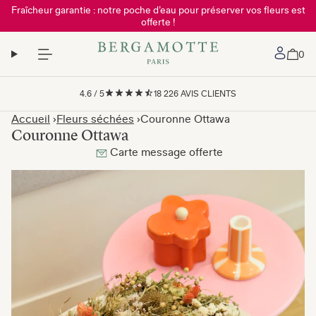
Fraîcheur garantie : notre poche d’eau pour préserver vos fleurs est
offerte !
Mon 
0
4.6
/
5
18 226
AVIS CLIENTS
Accueil
Fleurs séchées
Couronne Ottawa
Couronne Ottawa
Carte message offerte