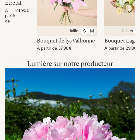
Etretat
À
24,90€
partir
de
Tailles
Tailles
S
M
S
Bouquet de lys Valbonne
Bouquet Lago
À partir de
37,90€
À partir de
29,90€
Lumière sur notre producteur