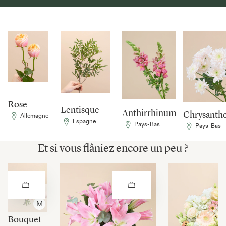
Rose
Lentisque
Anthirrhinum
Chrysanth
Allemagne
Espagne
Pays-Bas
Pays-Bas
Et si vous flâniez encore un peu ?
Tailles
S
M
Bouquet