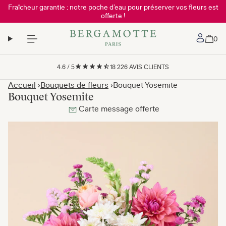
Fraîcheur garantie : notre poche d’eau pour préserver vos fleurs est
offerte !
Mon 
0
4.6
/
5
18 226
AVIS CLIENTS
Accueil
Bouquets de fleurs
Bouquet Yosemite
Bouquet Yosemite
Carte message offerte