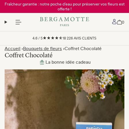
Fraîcheur garantie : notre poche d’eau pour préserver vos fleurs est
offerte !
Mon 
0
4.6
/
5
18 226
AVIS CLIENTS
Accueil
Bouquets de fleurs
Coffret Chocolaté
Coffret Chocolaté
La bonne idée cadeau