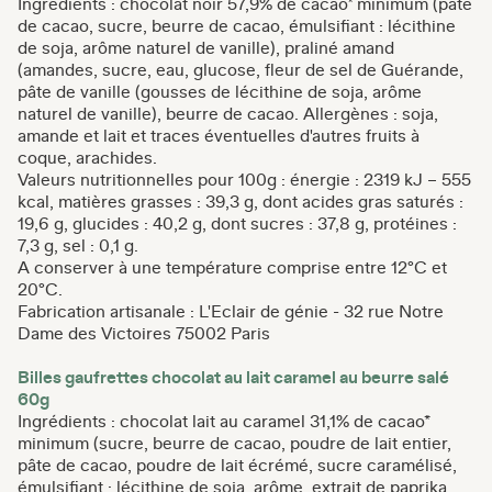
Ingrédients : chocolat noir 57,9% de cacao* minimum (pâte
de cacao, sucre, beurre de cacao, émulsifiant : lécithine
de soja, arôme naturel de vanille), praliné amand
(amandes, sucre, eau, glucose, fleur de sel de Guérande,
pâte de vanille (gousses de lécithine de soja, arôme
naturel de vanille), beurre de cacao. Allergènes : soja,
amande et lait et traces éventuelles d'autres fruits à
coque, arachides.
Valeurs nutritionnelles pour 100g : énergie : 2319 kJ – 555
kcal, matières grasses : 39,3 g, dont acides gras saturés :
19,6 g, glucides : 40,2 g, dont sucres : 37,8 g, protéines :
7,3 g, sel : 0,1 g.
A conserver à une température comprise entre 12°C et
20°C.
Fabrication artisanale : L'Eclair de génie - 32 rue Notre
Dame des Victoires 75002 Paris
Billes gaufrettes chocolat au lait caramel au beurre salé
60g
Ingrédients : chocolat lait au caramel 31,1% de cacao*
minimum (sucre, beurre de cacao, poudre de lait entier,
pâte de cacao, poudre de lait écrémé, sucre caramélisé,
émulsifiant : lécithine de soja, arôme, extrait de paprika,