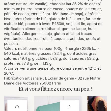
arôme naturel de vanille), chocolat lait 35,2% de cacao*
minimum (sucre, beurre de cacao, poudre de lait entier,
pâte de cacao, émulsifiant : lécithine de soja), céréales
biscuitées (farine de blé, gluten de blé, sucre, farine de
malt de blé, poudre à lever E450iii, sel), sel fin, agent de
vitrification alimentaire (éthanol, gomme-laque, huile
végétale). Allergènes : soja, gluten et lait et traces
éventuelles d'autres fruits à coque, arachides, oeufs et
poisson.
Valeurs nutritionnelles pour 100g : énergie : 2265 kJ –
540 kcal, matières grasses : 32,4 g, dont acides gras
saturés : 19,4 g, glucides : 57,8 g, dont sucres : 53,2 g,
protéines : 7,8 g, sel : 1,13 g.
A conserver à une température comprise entre 12°C et
20°C.
Fabrication artisanale : L'Eclair de génie - 32 rue Notre
Dame des Victoires 75002 Paris
Et si vous flâniez encore un peu ?