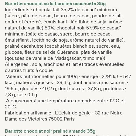
Barlette chocolat au lait praliné cacahuète 35g
Ingrédients : chocolat lait 35,2% de cacao* minimum
(sucre, pâte de cacao, beurre de cacao, poudre de lait
entier et écrémé, émulsifiant : lécithine de soja, arôme
naturel de vanille) 50%, chocolat noir 57,9% de cacao*
minimum (pâte de cacao, sucre, beurre de cacao,
émulsifiant : lécithine de soja, arôme naturel de vanille),
praliné cacahuète (cacahuètes blanchies, sucre, eau,
glucose, fleur de sel de Guérande, pâte de vanille
(gousses de vanille de Madagascar, trimoline)).
Allergènes : soja, arachides et lait et traces éventuelles
d'autres fruits à coque.
Valeurs nutritionnelles pour 100g : énergie : 2291 kJ – 547
kcal, matières grasses : 39,3 g, dont acides gras saturés :
19,6 g, glucides : 40,2 g, dont sucres : 37,8 g, protéines :
7,3 g, sel : 0,1 g.
A conserver à une température comprise entre 12°C et
20°C.
Fabrication artisanale : L'Eclair de génie - 32 rue Notre
Dame des Victoires 75002 Paris
Barlette chocolat noir praliné amande 35g