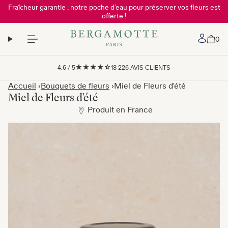
Fraîcheur garantie : notre poche d’eau pour préserver vos fleurs est
offerte !
Mon 
0
4.6
/
5
18 226
AVIS CLIENTS
Accueil
Bouquets de fleurs
Miel de Fleurs d'été
Miel de Fleurs d'été
Produit en France