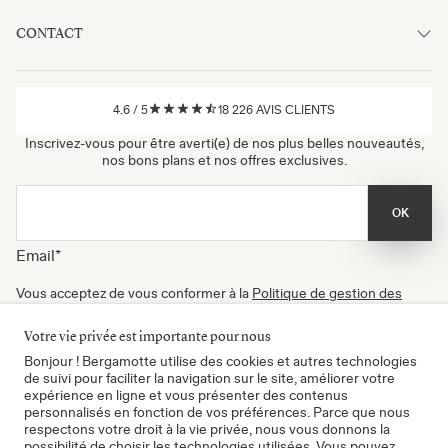
CONTACT
4.6
/
5
18 226
AVIS CLIENTS
Inscrivez-vous pour être averti(e) de nos plus belles nouveautés,
nos bons plans et nos offres exclusives.
OK
Email
*
Vous acceptez de vous conformer à la
Politique de gestion des
données
, à nos
Conditions d'utilisation
et de recevoir nos
newsletters. Vous pouvez vous désinscrire à tout moment.
Votre vie privée est importante pour nous
Certifié B Corp
Bonjour ! Bergamotte utilise des cookies et autres technologies
de suivi pour faciliter la navigation sur le site, améliorer votre
expérience en ligne et vous présenter des contenus
personnalisés en fonction de vos préférences. Parce que nous
respectons votre droit à la vie privée, nous vous donnons la
possibilité de choisir les technologies utilisées. Vous pouvez