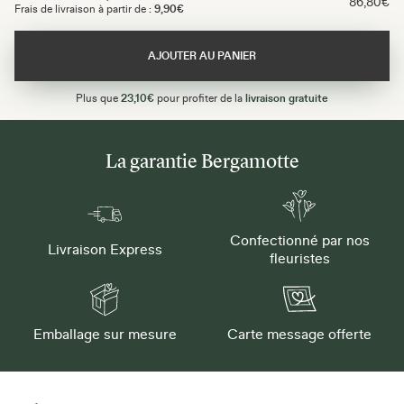
86,80€
Frais de livraison à partir de :
9,90€
AJOUTER AU PANIER
Plus que
23,10€
pour profiter de la
livraison gratuite
La garantie Bergamotte
Confectionné par nos
Livraison Express
fleuristes
Emballage sur mesure
Carte message offerte