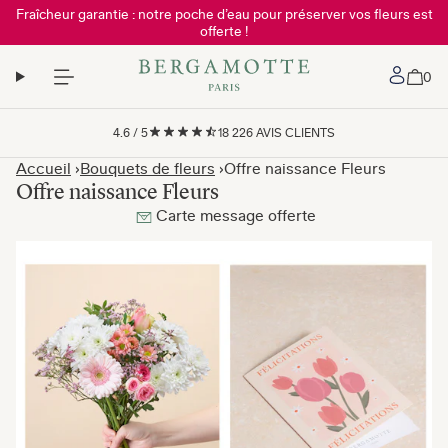
Fraîcheur garantie : notre poche d’eau pour préserver vos fleurs est
offerte !
Mon 
0
4.6
/
5
18 226
AVIS CLIENTS
Accueil
Bouquets de fleurs
Offre naissance Fleurs
Offre naissance Fleurs
Carte message offerte