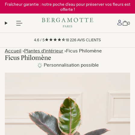
Fraîcheur garantie : notre poche d’eau pour préserver vos fleurs est
offerte !
Mon 
0
4.6
/
5
18 226
AVIS CLIENTS
Accueil
Plantes d'intérieur
Ficus Philomène
Ficus Philomène
Personnalisation possible