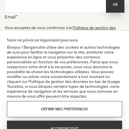
OK
Email
*
Vous acceptez de vous conformer à la
Politique de gestion des
données
, à nos
Conditions d'utilisation
et de recevoir nos
newsletters. Vous pouvez vous désinscrire à tout moment.
Votre vie privée est importante pour nous
Certifié B Corp
Bonjour ! Bergamotte utilise des cookies et autres technologies
de suivi pour faciliter la navigation sur le site, améliorer votre
expérience en ligne et vous présenter des contenus
personnalisés en fonction de vos préférences. Parce que nous
respectons votre droit à la vie privée, nous vous donnons la
possibilité de choisir les technologies utilisées. Vous pouvez
modifier ou retirer votre consentement à tout moment en
cliquant sur Politique de gestion des données en bas de la page.
Toutefois, si vous bloquez certains types de technologies, votre
expérience de navigation et les services que nous sommes en
mesure de vous offrir peuvent être impactés.
CGV
Politique de gestion des données
DÉFINIR MES PRÉFÉRENCES
Mentions légales
Chez votre fleuriste en ligne Bergamotte, le service client est aux
ACCEPTER TOUT