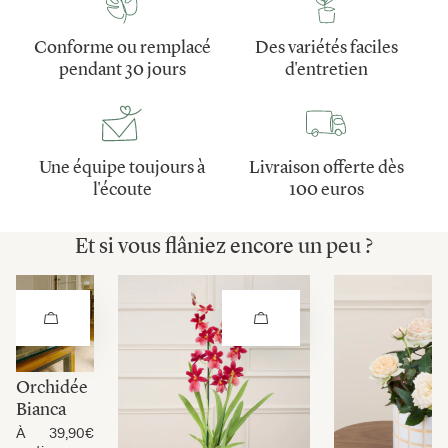
Conforme ou remplacé
Des variétés faciles
pendant 30 jours
d'entretien
Une équipe toujours à
Livraison offerte dès
l'écoute
100 euros
Et si vous flâniez encore un peu ?
Orchidée
Bianca
À
39,90€