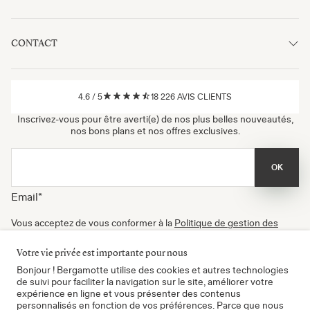
CONTACT
4.6
/
5
18 226
AVIS CLIENTS
Inscrivez-vous pour être averti(e) de nos plus belles nouveautés,
nos bons plans et nos offres exclusives.
OK
Email
*
Vous acceptez de vous conformer à la
Politique de gestion des
données
, à nos
Conditions d'utilisation
et de recevoir nos
newsletters. Vous pouvez vous désinscrire à tout moment.
Votre vie privée est importante pour nous
Certifié B Corp
Bonjour ! Bergamotte utilise des cookies et autres technologies
de suivi pour faciliter la navigation sur le site, améliorer votre
expérience en ligne et vous présenter des contenus
personnalisés en fonction de vos préférences. Parce que nous