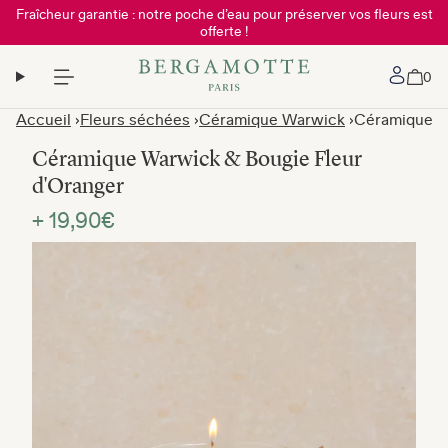
Fraîcheur garantie : notre poche d’eau pour préserver vos fleurs est
offerte !
Mon 
0
Accueil
Fleurs séchées
Céramique Warwick
Céramique W
Céramique Warwick & Bougie Fleur
d'Oranger
+ 19,90€