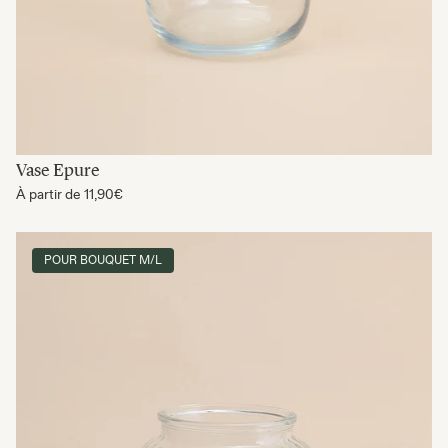
Vase Epure
À partir de
11,90€
POUR BOUQUET M/L