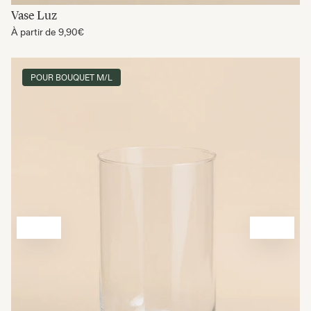
Vase Luz
À partir de
9,90€
POUR BOUQUET M/L