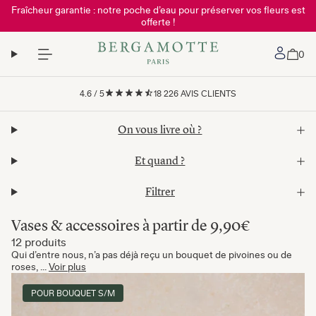
Fraîcheur garantie : notre poche d’eau pour préserver vos fleurs est
offerte !
Mon 
0
4.6
/
5
18 226
AVIS CLIENTS
On vous livre où ?
Et quand ?
Filtrer
Vases & accessoires à partir de 9,90€
12 produits
Qui d’entre nous, n’a pas déjà reçu un bouquet de pivoines ou de
roses, ...
Voir plus
POUR BOUQUET S/M