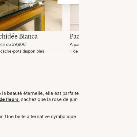
chidée Bianca
Pachira James
rtir de
39,90€
À partir de
29,90€
 cache-pots disponibles
+ de cache-pots disponibles
la beauté éternelle, elle est parfaite
de fleurs
, sachez que la rose de juin
eur. Une belle alternative symbolique