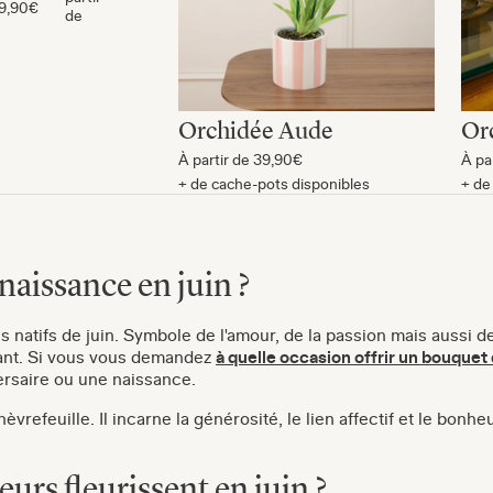
9,90€
de
Orchidée Aude
Or
À partir de
39,90€
À pa
+ de cache-pots disponibles
+ de
 naissance en juin ?
 natifs de juin. Symbole de l'amour, de la passion mais aussi de 
ant. Si vous vous demandez
à quelle occasion offrir un bouquet 
ersaire ou une naissance.
èvrefeuille. Il incarne la générosité, le lien affectif et le bonh
eurs fleurissent en juin ?