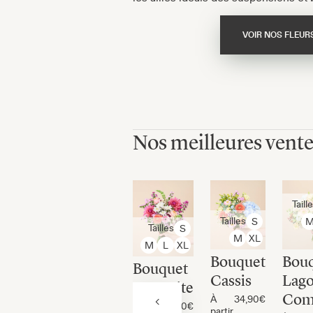
VOIR NOS FLEURS
Nos meilleures vent
Taill
Tailles
S
Tailles
S
M
XL
M
L
XL
Bouquet
Bou
Bouquet
Cassis
Lago
Yosemite
Co
À
34,90€
À
32,90€
partir