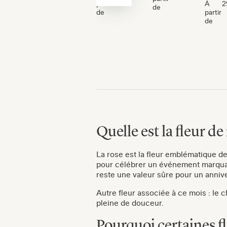
partir
À
2
de
de
partir
de
Quelle est la fleur de
La rose est la fleur emblématique des
pour célébrer un événement marqu
reste une valeur sûre pour un anniv
Autre fleur associée à ce mois : le ch
pleine de douceur.
Pourquoi certaines fl