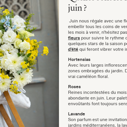
juin ?
Juin nous régale avec une flo
embellir tous les coins de ve
les mois à venir, n'hésitez pa
fleurs
pour suivre le rythme d
quelques stars de la saison 
d’été
qui feront vibrer votre i
Hortensias
Avec leurs larges inflorescen
zones ombragées du jardin. Du
vrai caméléon floral.
Roses
Reines incontestées du mois, 
abondante en juin. Leur palet
envoûtants font toujours sens
Lavande
Son parfum est une invitation 
jardins méditerranéens, la lav