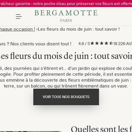
raîcheur garantie : notre poche d’eau pour préserver vos fleurs est offerte
chaque occasion !
Les fleurs du mois de juin : tout savoir !
is ? Nos clients vous disent tout !
4.6
/
5
18 226 A
es fleurs du mois de juin : tout savoir
é, des journées qui s’étirent et... d’un jardin qui explose de co
ogée. Pour profiter pleinement de cette période, il est essentiel
vous emmène à la découverte des fleurs emblématiques de juin :
terre, sur un balcon, ou qui trônent fièrement dans un vase.
VOIR TOUS NOS BOUQUETS
Quelles sont les 