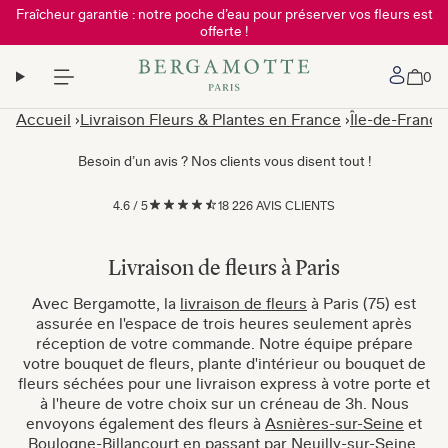
Fraîcheur garantie : notre poche d’eau pour préserver vos fleurs est
offerte !
Mon 
0
Accueil
Livraison Fleurs & Plantes en France
Île-de-France
Besoin d’un avis ? Nos clients vous disent tout !
4.6
/
5
18 226 AVIS CLIENTS
Livraison de fleurs à Paris
Avec Bergamotte, la
livraison de fleurs
à Paris (75) est
assurée en l'espace de trois heures seulement après
réception de votre commande. Notre équipe prépare
votre bouquet de fleurs, plante d'intérieur ou bouquet de
fleurs séchées pour une livraison express à votre porte et
à l'heure de votre choix sur un créneau de 3h. Nous
envoyons également des fleurs à
Asnières-sur-Seine
et
Boulogne-Billancourt
en passant par
Neuilly-sur-Seine
.