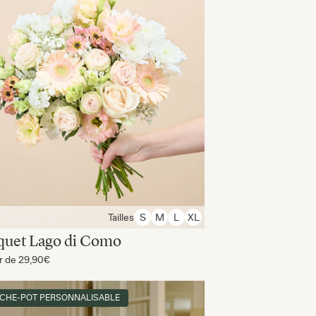
Tailles
S
M
L
XL
quet Lago di Como
ir de
29,90€
CHE-POT PERSONNALISABLE