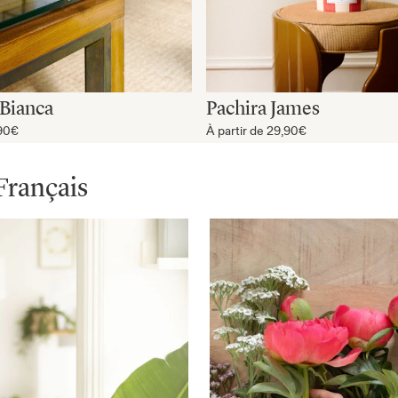
Bianca
Pachira James
90€
À partir de
29,90€
 Français