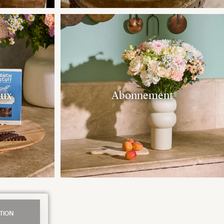
aux
Abonnement
TION