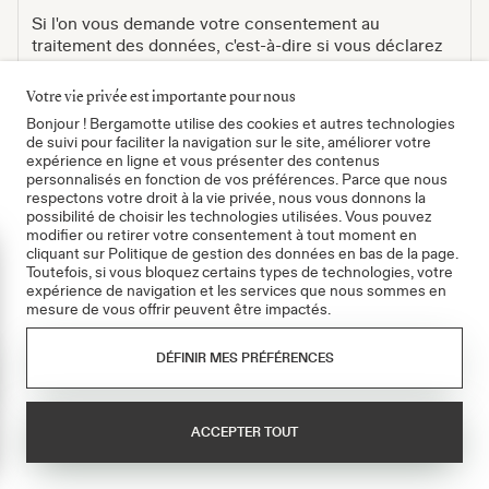
Si l'on vous demande votre consentement au
traitement des données, c'est-à-dire si vous déclarez
votre consentement en cochant une case ou similaire
(opt-in), la base légale du traitement est l'art. 6, parag.
Votre vie privée est importante pour nous
1, alinéa 1, point a et l'art. 7 du RGPD.
Bonjour ! Bergamotte utilise des cookies et autres technologies
de suivi pour faciliter la navigation sur le site, améliorer votre
Si vous êtes membre d'un réseau social et que vous
expérience en ligne et vous présenter des contenus
ne souhaitez pas que le réseau recueille des données
personnalisés en fonction de vos préférences. Parce que nous
vous concernant via notre site Internet et qu'il
respectons votre droit à la vie privée, nous vous donnons la
établisse un lien avec vos données de membre
possibilité de choisir les technologies utilisées. Vous pouvez
stockées dans le réseau respectif, vous devez :
modifier ou retirer votre consentement à tout moment en
cliquant sur Politique de gestion des données en bas de la page.
- vous déconnecter du réseau en question avant de
mer
Toutefois, si vous bloquez certains types de technologies, votre
visiter notre page fan
expérience de navigation et les services que nous sommes en
mesure de vous offrir peuvent être impactés.
- effacer les cookies présents sur l'appareil et
- quitter et redémarrer votre navigateur
DÉFINIR MES PRÉFÉRENCES
Après vous être reconnecté.e, vous serez à nouveau
reconnaissable par le réseau en tant
ACCEPTER TOUT
qu'utilisateur.trice spécifique.
Pour une description détaillée du traitement respectif