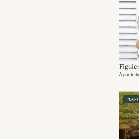
Figuie
À partir d
PLANT