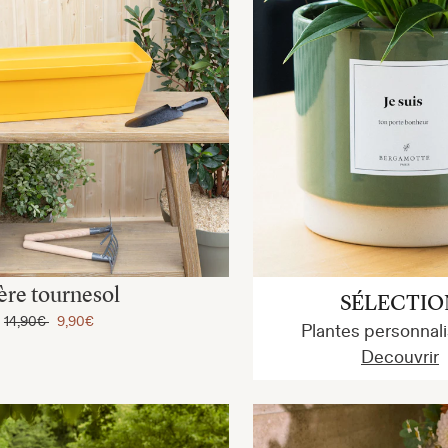
ière tournesol
SÉLECTIO
e
14,90€
9,90€
Plantes personnal
Decouvrir