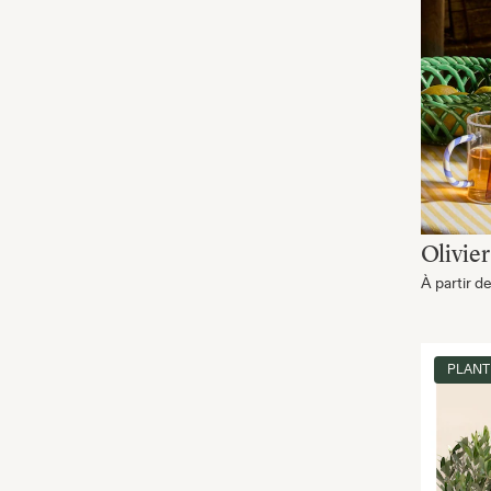
Olivie
À partir d
PLANT