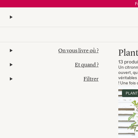
F
On vous livre où ?
Plant
13 produi
Et quand ?
Un citronn
ouvert, qu
Filtrer
véritables
! Une fois 
PLANT