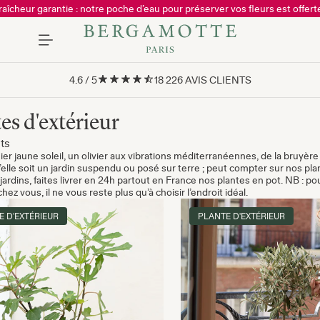
raîcheur garantie : notre poche d’eau pour préserver vos fleurs est offerte
4.6
/
5
18 226
AVIS CLIENTS
es d'extérieur
ts
ier jaune soleil, un olivier aux vibrations méditerranéennes, de la bruyèr
’elle soit un jardin suspendu ou posé sur terre ; peut compter sur nos pla
 jardins, faites livrer en 24h partout en France nos plantes en pot. NB : 
chez vous, il ne vous reste plus qu’à choisir l’endroit idéal.
E D'EXTÉRIEUR
PLANTE D'EXTÉRIEUR