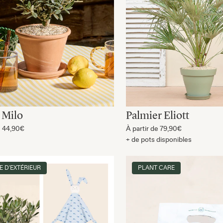
r Milo
Palmier Eliott
e
44,90€
À partir de
79,90€
+ de pots disponibles
E D'EXTÉRIEUR
PLANT CARE