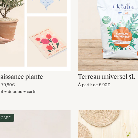
naissance plante
Terreau universel 5L
e
79,90€
À partir de
6,90€
ot + doudou + carte
 CARE