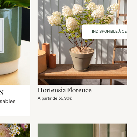
INDISPONIBLE À CETTE 
Hortensia Florence
N
À partir de
59,90€
isables