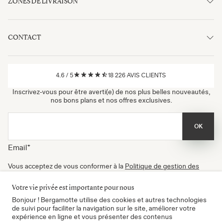
ZONES DE LIVRAISON
CONTACT
4.6
/
5
18 226
AVIS CLIENTS
Inscrivez-vous pour être averti(e) de nos plus belles nouveautés,
nos bons plans et nos offres exclusives.
OK
Email
*
Vous acceptez de vous conformer à la
Politique de gestion des
données
, à nos
Conditions d'utilisation
et de recevoir nos
newsletters. Vous pouvez vous désinscrire à tout moment.
Votre vie privée est importante pour nous
Certifié B Corp
Bonjour ! Bergamotte utilise des cookies et autres technologies
de suivi pour faciliter la navigation sur le site, améliorer votre
expérience en ligne et vous présenter des contenus