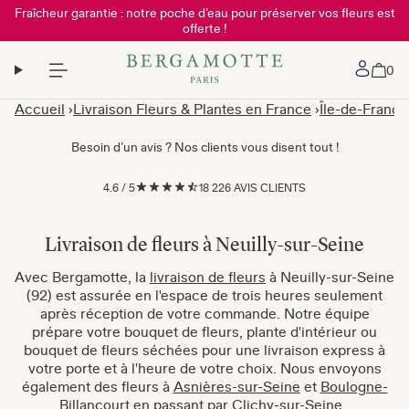
Fraîcheur garantie : notre poche d’eau pour préserver vos fleurs est
offerte !
Mon 
0
Accueil
Livraison Fleurs & Plantes en France
Île-de-France
Besoin d’un avis ? Nos clients vous disent tout !
4.6
/
5
18 226 AVIS CLIENTS
Livraison de fleurs à Neuilly-sur-Seine
Avec Bergamotte, la
livraison de fleurs
à Neuilly-sur-Seine
(92) est assurée en l'espace de trois heures seulement
après réception de votre commande. Notre équipe
prépare votre bouquet de fleurs, plante d'intérieur ou
bouquet de fleurs séchées pour une livraison express à
votre porte et à l'heure de votre choix. Nous envoyons
également des fleurs à
Asnières-sur-Seine
et
Boulogne-
Billancourt
en passant par
Clichy-sur-Seine
.