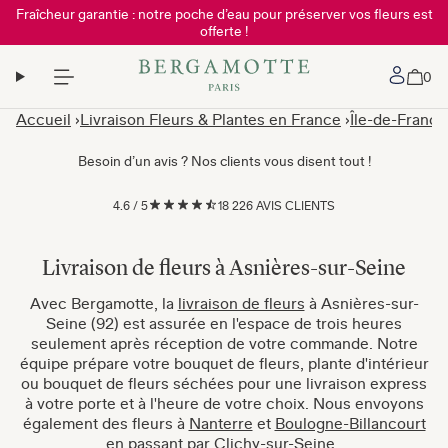
Fraîcheur garantie : notre poche d’eau pour préserver vos fleurs est
offerte !
Mon 
0
Accueil
Livraison Fleurs & Plantes en France
Île-de-France
Besoin d’un avis ? Nos clients vous disent tout !
4.6
/
5
18 226 AVIS CLIENTS
Livraison de fleurs à Asnières-sur-Seine
Avec Bergamotte, la
livraison de fleurs
à Asnières-sur-
Seine (92) est assurée en l'espace de trois heures
seulement après réception de votre commande. Notre
équipe prépare votre bouquet de fleurs, plante d'intérieur
ou bouquet de fleurs séchées pour une livraison express
à votre porte et à l'heure de votre choix. Nous envoyons
également des fleurs à
Nanterre
et
Boulogne-Billancourt
en passant par
Clichy-sur-Seine
.