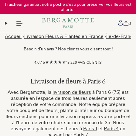
Fraîcheur garantie : notre poche d’eau pour préserver vos fleurs est
offerte !
Mon 
0
Accueil
Livraison Fleurs & Plantes en France
Île-de-France
Besoin d’un avis ? Nos clients vous disent tout !
4.6
/
5
18 226 AVIS CLIENTS
Livraison de fleurs à Paris 6
Avec Bergamotte, la
livraison de fleurs
à Paris 6 (75) est
assurée en l'espace de trois heures seulement après
réception de votre commande. Notre équipe prépare
votre bouquet de fleurs, plante d'intérieur ou bouquet de
fleurs séchées pour une livraison express à votre porte et
à l'heure de votre choix sur un créneau de 3h. Nous
envoyons également des fleurs à
Paris 1
et
Paris 4
en
passant par
Paris 7
.