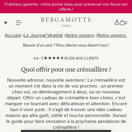
Fraîcheur garantie : notre poche d’eau pour préserver vos fleurs est
offerte !
Mon 
0
Accueil
Le Journal Végétal
Notre univers
Notre univers de 
Besoin d’un avis ? Nos clients vous disent tout !
4.6
/
5
18 226 AVIS CLIENTS
Quoi offrir pour une crémaillère ?
Nouvelle adresse, nouvelle aventure ! La crémaillère est
un moment-clé dans la vie de vos proches : un premier
chez-soi, un déménagement à deux, ou un nouveau
départ. Offrir un cadeau de crémaillère bien choisi, c’est
marquer ce tournant avec délicatesse et attention. Encore
faut-il viser juste : il s’agit de trouver une idée cadeau
maison qui allie goût, utilité et touche personnelle. Suivez
le guide pour faire sensation à la prochaine pendaison de
crémaillère !