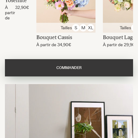
Yosemite
À
32,90€
partir
de
Tailles
Tailles
S
M
XL
S
Bouquet Cassis
Bouquet Lago
À partir de
34,90€
À partir de
29,90€
COMMANDER