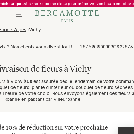
raîcheur garantie : notre poche d’eau pour préserver vos fleurs est offerte
Rhône-Alpes
Vichy
is ? Nos clients vous disent tout !
4.6
/
5
18 226 A
ivraison de fleurs à Vichy
urs
à Vichy (03) est assurée dès le lendemain de votre comman
uet de fleurs, plante d'intérieur ou bouquet de fleurs séchées
t à l'heure de votre choix. Nous envoyons également des fleurs 
Roanne
en passant par
Villeurbanne
.
de 10% de réduction sur votre prochaine