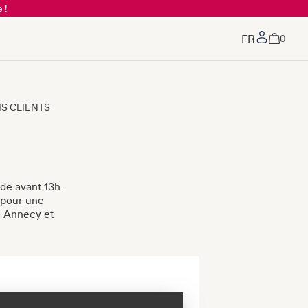
 !
Mon co
0
VIS CLIENTS
de avant 13h.
 pour une
à
Annecy
et