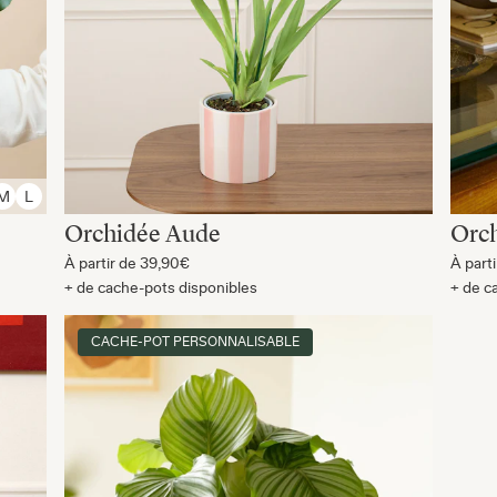
M
L
Orchidée Aude
Orch
À partir de
39,90€
À part
+ de cache-pots disponibles
+ de c
CACHE-POT PERSONNALISABLE