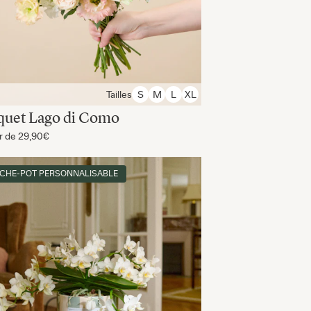
Tailles
S
M
L
XL
quet Lago di Como
ir de
29,90€
CHE-POT PERSONNALISABLE