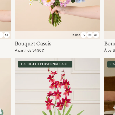
Tailles
L
XL
S
M
XL
Bouquet Cassis
Bou
À partir de
34,90€
À part
CACHE-POT PERSONNALISABLE
CA