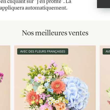
 cliquant sur "J'en profite". La
s'appliquera automatiquement.
Nos meilleures ventes
AVEC DES FLEURS FRANÇAISES
AV