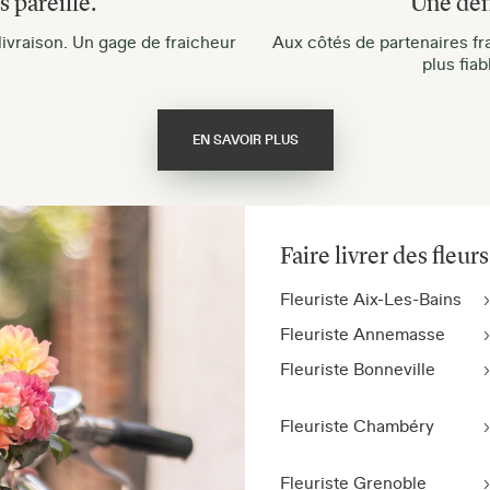
 pareille.
Une dé
 livraison. Un gage de fraicheur
Aux côtés de partenaires fr
plus fia
EN SAVOIR PLUS
Faire livrer des fleur
Fleuriste Aix-Les-Bains
Fleuriste Annemasse
Fleuriste Bonneville
Fleuriste Chambéry
Fleuriste Grenoble