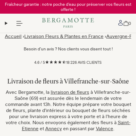
Fraîcheur garantie : notre poche d’eau pour préserver vos fleurs est
offerte !
Mon 
0
Accueil
Livraison Fleurs & Plantes en France
Auvergne-Rh
Besoin d’un avis ? Nos clients vous disent tout !
4.6
/
5
18 226 AVIS CLIENTS
Livraison de fleurs à Villefranche-sur-Saône
Avec Bergamotte, la
livraison de fleurs
à Villefranche-sur-
Saône (69) est assurée dès le lendemain de votre
commande avant 13h. Notre équipe prépare votre bouquet
de fleurs, plante d'intérieur ou bouquet de fleurs séchées
pour une livraison express à votre porte et à l'heure de
votre choix. Nous envoyons également des fleurs à
Saint-
Etienne
et
Annecy
en passant par
Valence
.