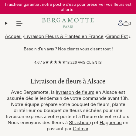
Fraîcheur garantie : notre poche d’eau pour préserver vos fleurs est
offerte !
Mon 
0
Accueil
Livraison Fleurs & Plantes en France
Grand Est
Al
Besoin d’un avis ? Nos clients vous disent tout !
4.6
/
5
18 226 AVIS CLIENTS
Livraison de fleurs à Alsace
Avec Bergamotte, la
livraison de fleurs
en Alsace est
assurée dès le lendemain de votre commande avant 13h.
Notre équipe prépare votre bouquet de fleurs, plante
d'intérieur ou bouquet de fleurs séchées pour une
livraison express à votre porte et à l'heure de votre choix.
Nous envoyons des fleurs à
Strasbourg
et
Haguenau
en
passant par
Colmar
.