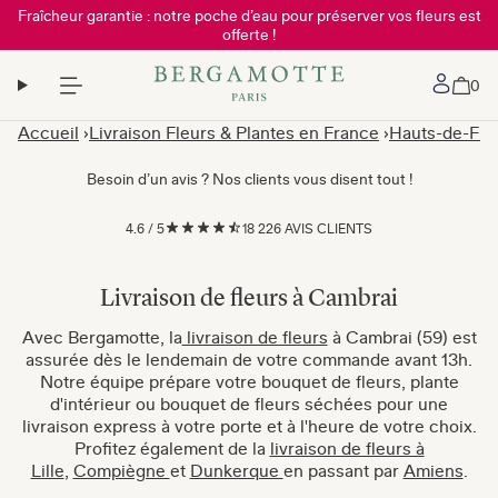
Fraîcheur garantie : notre poche d’eau pour préserver vos fleurs est
offerte !
Mon 
0
Accueil
Livraison Fleurs & Plantes en France
Hauts-de-Fra
Besoin d’un avis ? Nos clients vous disent tout !
4.6
/
5
18 226 AVIS CLIENTS
Livraison de fleurs à Cambrai
Avec Bergamotte, la
livraison de fleurs
à Cambrai (59) est
assurée dès le lendemain de votre commande avant 13h.
Notre équipe prépare votre bouquet de fleurs, plante
d'intérieur ou bouquet de fleurs séchées pour une
livraison express à votre porte et à l'heure de votre choix.
Profitez également de la
livraison de fleurs à
Lille
,
Compiègne
et
Dunkerque
en passant par
Amiens
.