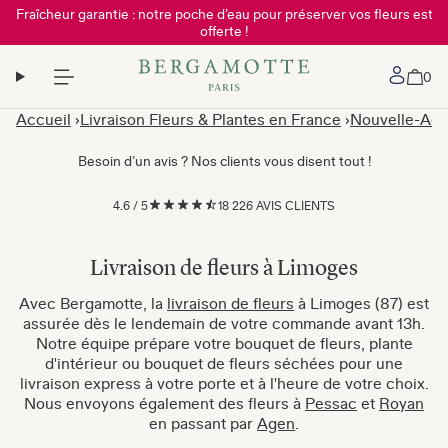
Fraîcheur garantie : notre poche d’eau pour préserver vos fleurs est
offerte !
Mon 
0
Accueil
Livraison Fleurs & Plantes en France
Nouvelle-Aqu
Besoin d’un avis ? Nos clients vous disent tout !
4.6
/
5
18 226 AVIS CLIENTS
Livraison de fleurs à Limoges
Avec Bergamotte, la
livraison de fleurs
à Limoges (87) est
assurée dès le lendemain de votre commande avant 13h.
Notre équipe prépare votre bouquet de fleurs, plante
d'intérieur ou bouquet de fleurs séchées pour une
livraison express à votre porte et à l'heure de votre choix.
Nous envoyons également des fleurs à
Pessac
et
Royan
en passant par
Agen
.