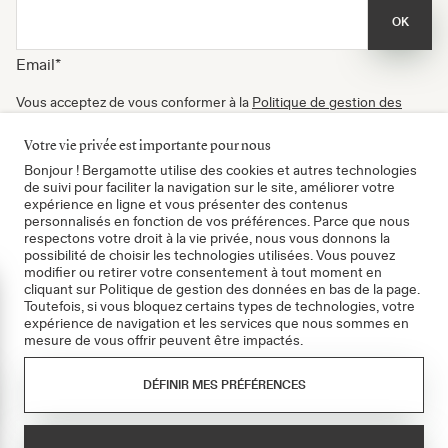
OK
Email
*
Vous acceptez de vous conformer à la
Politique de gestion des
données
, à nos
Conditions d'utilisation
et de recevoir nos
newsletters. Vous pouvez vous désinscrire à tout moment.
Votre vie privée est importante pour nous
Certifié B Corp
Bonjour ! Bergamotte utilise des cookies et autres technologies
de suivi pour faciliter la navigation sur le site, améliorer votre
expérience en ligne et vous présenter des contenus
personnalisés en fonction de vos préférences. Parce que nous
respectons votre droit à la vie privée, nous vous donnons la
possibilité de choisir les technologies utilisées. Vous pouvez
modifier ou retirer votre consentement à tout moment en
cliquant sur Politique de gestion des données en bas de la page.
mer
Toutefois, si vous bloquez certains types de technologies, votre
expérience de navigation et les services que nous sommes en
mesure de vous offrir peuvent être impactés.
CGV
Politique de gestion des données
DÉFINIR MES PRÉFÉRENCES
Mentions légales