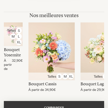
Nos meilleures ventes
Tailles
S
M
L
XL
Bouquet
Yosemite
À
32,90€
partir
de
Tailles
Tailles
S
M
XL
S
Bouquet Cassis
Bouquet Lago
À partir de
34,90€
À partir de
29,90€
COMMANDER