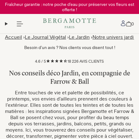
Fraîcheur garantie : notre poche d’eau pour préserver vos fleurs est
offerte !
Mon 
0
Accueil
Le Journal Végétal
Le Jardin
Notre univers jardin 
Besoin d’un avis ? Nos clients vous disent tout !
4.6
/
5
18 226 AVIS CLIENTS
Nos conseils déco Jardin, en compagnie de
Farrow & Ball
Entre touches de vie et palette de possibilités, ce
printemps, vos envies d’ailleurs prennent des couleurs à
l’extérieur. Elles sont de toutes les teintes et de toutes les
matières : les inspirations signées Bergamotte et Farrow &
Ball se posent chez vous, pour profiter du beau temps
depuis vos terrasses, jardins, balcons, petits, grands ou
moyens. Ici, vous trouverez des conseils pour végétaliser,
décorer, transformer, pigmenter votre pièce à ciel ouvert.