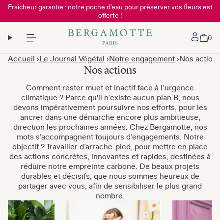
Fraîcheur garantie : notre poche d’eau pour préserver vos fleurs est
offerte !
Mon 
0
Accueil
Le Journal Végétal
Notre engagement
Nos action
Nos actions
Comment rester muet et inactif face à l’urgence
climatique ? Parce qu'il n’existe aucun plan B, nous
devons impérativement poursuivre nos efforts, pour les
ancrer dans une démarche encore plus ambitieuse,
direction les prochaines années. Chez Bergamotte, nos
mots s’accompagnent toujours d’engagements. Notre
objectif ? Travailler d’arrache-pied, pour mettre en place
des actions concrètes, innovantes et rapides, destinées à
réduire notre empreinte carbone. De beaux projets
durables et décisifs, que nous sommes heureux de
partager avec vous, afin de sensibiliser le plus grand
nombre.