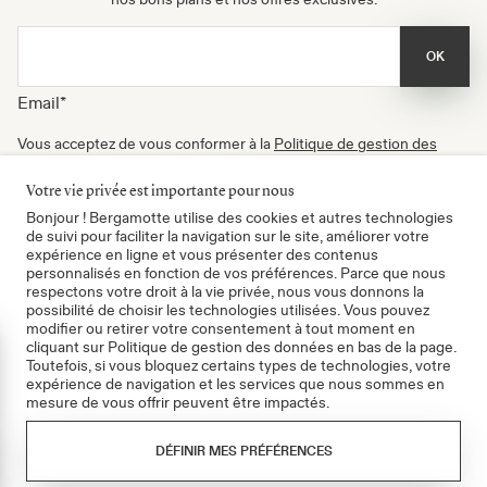
OK
Email
*
Vous acceptez de vous conformer à la
Politique de gestion des
données
, à nos
Conditions d'utilisation
et de recevoir nos
newsletters. Vous pouvez vous désinscrire à tout moment.
Votre vie privée est importante pour nous
Certifié B Corp
Bonjour ! Bergamotte utilise des cookies et autres technologies
de suivi pour faciliter la navigation sur le site, améliorer votre
expérience en ligne et vous présenter des contenus
personnalisés en fonction de vos préférences. Parce que nous
respectons votre droit à la vie privée, nous vous donnons la
possibilité de choisir les technologies utilisées. Vous pouvez
modifier ou retirer votre consentement à tout moment en
cliquant sur Politique de gestion des données en bas de la page.
mer
Toutefois, si vous bloquez certains types de technologies, votre
expérience de navigation et les services que nous sommes en
mesure de vous offrir peuvent être impactés.
CGV
Politique de gestion des données
DÉFINIR MES PRÉFÉRENCES
Mentions légales