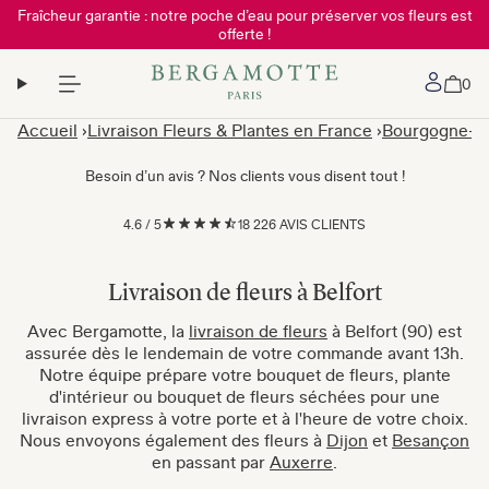
Fraîcheur garantie : notre poche d’eau pour préserver vos fleurs est
offerte !
Mon 
0
Accueil
Livraison Fleurs & Plantes en France
Bourgogne-F
Besoin d’un avis ? Nos clients vous disent tout !
4.6
/
5
18 226 AVIS CLIENTS
Livraison de fleurs à Belfort
Avec Bergamotte, la
livraison de fleurs
à Belfort (90) est
assurée dès le lendemain de votre commande avant 13h.
Notre équipe prépare votre bouquet de fleurs, plante
d'intérieur ou bouquet de fleurs séchées pour une
livraison express à votre porte et à l'heure de votre choix.
Nous envoyons également des fleurs à
Dijon
et
Besançon
en passant par
Auxerre
.