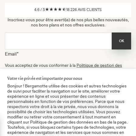
4.6
/
5
18 226
AVIS CLIENTS
Inscrivez-vous pour être averti(e) de nos plus belles nouveautés,
nos bons plans et nos offres exclusives.
OK
Email
*
Vous acceptez de vous conformer à la
Politique de gestion des
données
, à nos
Conditions d'utilisation
et de recevoir nos
newsletters. Vous pouvez vous désinscrire à tout moment.
Votre vie privée est importante pour nous
Certifié B Corp
Bonjour ! Bergamotte utilise des cookies et autres technologies
de suivi pour faciliter la navigation sur le site, améliorer votre
expérience en ligne et vous présenter des contenus
personnalisés en fonction de vos préférences. Parce que nous
respectons votre droit à la vie privée, nous vous donnons la
possibilité de choisir les technologies utilisées. Vous pouvez
modifier ou retirer votre consentement à tout moment en
cliquant sur Politique de gestion des données en bas de la page.
mer
Toutefois, si vous bloquez certains types de technologies, votre
expérience de navigation et les services que nous sommes en