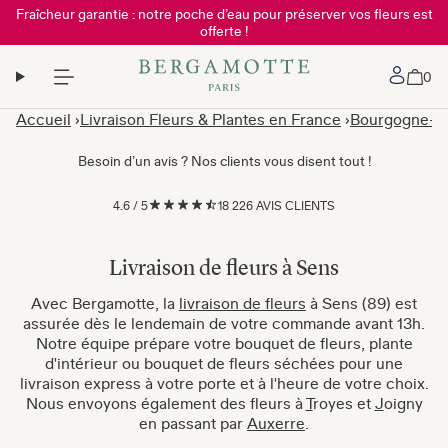
Fraîcheur garantie : notre poche d’eau pour préserver vos fleurs est
offerte !
Mon 
0
Accueil
Livraison Fleurs & Plantes en France
Bourgogne-F
Besoin d’un avis ? Nos clients vous disent tout !
4.6
/
5
18 226 AVIS CLIENTS
Livraison de fleurs à Sens
Avec Bergamotte, la
livraison de fleurs
à Sens (89) est
assurée dès le lendemain de votre commande avant 13h.
Notre équipe prépare votre bouquet de fleurs, plante
d'intérieur ou bouquet de fleurs séchées pour une
livraison express à votre porte et à l'heure de votre choix.
Nous envoyons également des fleurs à
T
royes et
J
oigny
en passant par
Auxerre
.