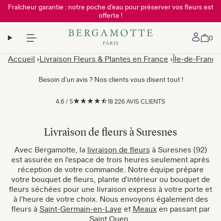
Fraîcheur garantie : notre poche d’eau pour préserver vos fleurs est
offerte !
Mon 
0
Accueil
Livraison Fleurs & Plantes en France
Île-de-France
Besoin d’un avis ? Nos clients vous disent tout !
4.6
/
5
18 226 AVIS CLIENTS
Livraison de fleurs à Suresnes
Avec Bergamotte, la
livraison de fleurs
à Suresnes (92)
est assurée en l'espace de trois heures seulement après
réception de votre commande. Notre équipe prépare
votre bouquet de fleurs, plante d'intérieur ou bouquet de
fleurs séchées pour une livraison express à votre porte et
à l'heure de votre choix. Nous envoyons également des
fleurs à
Saint-Germain-en-Laye
et
Meaux
en passant par
Saint Ouen
.