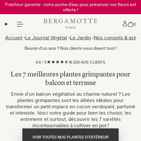
Fraîcheur garantie : notre poche d’eau pour préserver vos fleurs est
offerte !
Mon 
0
Accueil
Le Journal Végétal
Le Jardin
Nos conseils & astuc
Besoin d’un avis ? Nos clients vous disent tout !
4.6
/
5
18 226 AVIS CLIENTS
Les 7 meilleures plantes grimpantes pour
balcon et terrasse
Envie d’un balcon végétalisé au charme naturel ? Les
plantes grimpantes sont les alliées idéales pour
transformer un petit espace en cocon verdoyant, parfumé
et intimiste. Voici notre guide pour bien les choisir, les
entretenir et surtout, découvrir les 7 variétés
incontournables à cultiver en pot !
VOIR TOUTES NOS PLANTES D'EXTÉRIEUR