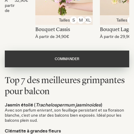
À
32,90€
partir
de
Tailles
Tailles
S
M
XL
S
Bouquet Cassis
Bouquet Lago
À partir de
34,90€
À partir de
29,90€
COMMANDER
Top 7 des meilleures grimpantes
pour balcon
Jasmin étoilé (
Trachelospermum jasminoides
)
Avec son parfum enivrant, son feuillage persistant et sa floraison
blanche, c’est une star des balcons bien exposés. Idéal pour les
balcons plein sud.
Clématite à grandes fleurs