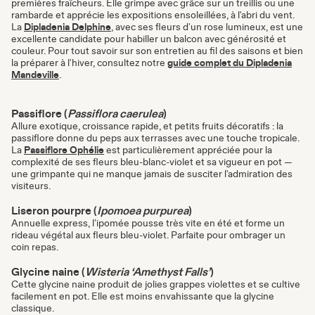
premières fraîcheurs. Elle grimpe avec grâce sur un treillis ou une
rambarde et apprécie les expositions ensoleillées, à l'abri du vent.
La
Dipladenia Delphine
, avec ses fleurs d'un rose lumineux, est une
excellente candidate pour habiller un balcon avec générosité et
couleur. Pour tout savoir sur son entretien au fil des saisons et bien
la préparer à l'hiver, consultez notre
guide complet du Dipladenia
Mandeville
.
Passiflore (
Passiflora caerulea
)
Allure exotique, croissance rapide, et petits fruits décoratifs : la
passiflore donne du peps aux terrasses avec une touche tropicale.
La
Passiflore Ophélie
est particulièrement appréciée pour la
complexité de ses fleurs bleu-blanc-violet et sa vigueur en pot —
une grimpante qui ne manque jamais de susciter l'admiration des
visiteurs.
Liseron pourpre (
Ipomoea purpurea
)
Annuelle express, l’ipomée pousse très vite en été et forme un
rideau végétal aux fleurs bleu-violet. Parfaite pour ombrager un
coin repas.
Glycine naine (
Wisteria ‘Amethyst Falls’
)
Cette glycine naine produit de jolies grappes violettes et se cultive
facilement en pot. Elle est moins envahissante que la glycine
classique.