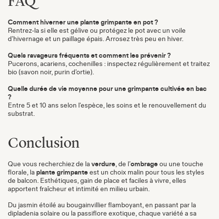
FAQ
Comment hiverner une plante grimpante en pot ?
Rentrez-la si elle est gélive ou protégez le pot avec un voile
d’hivernage et un paillage épais. Arrosez très peu en hiver.
Quels ravageurs fréquents et comment les prévenir ?
Pucerons, acariens, cochenilles : inspectez régulièrement et traitez
bio (savon noir, purin d’ortie).
Quelle durée de vie moyenne pour une grimpante cultivée en bac
?
Entre 5 et 10 ans selon l'espèce, les soins et le renouvellement du
substrat.
Conclusion
Que vous recherchiez de la
verdure
, de l’
ombrage
ou une touche
florale, la
plante grimpante
est un choix malin pour tous les styles
de balcon. Esthétiques, gain de place et faciles à vivre, elles
apportent fraîcheur et intimité en milieu urbain.
Du jasmin étoilé au bougainvillier flamboyant, en passant par la
dipladenia solaire ou la passiflore exotique, chaque variété a sa