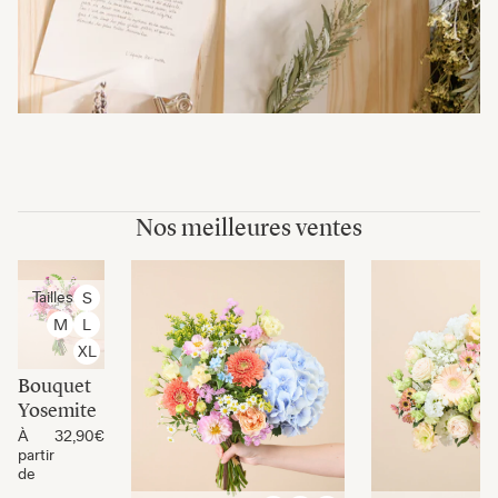
Nos meilleures ventes
Tailles
S
M
L
XL
Bouquet
Yosemite
À
32,90€
partir
de