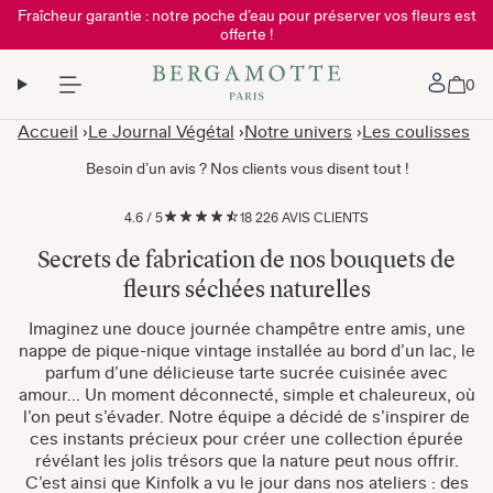
Fraîcheur garantie : notre poche d’eau pour préserver vos fleurs est
offerte !
Mon 
0
Accueil
Le Journal Végétal
Notre univers
Les coulisses
S
Besoin d’un avis ? Nos clients vous disent tout !
4.6
/
5
18 226 AVIS CLIENTS
Secrets de fabrication de nos bouquets de
fleurs séchées naturelles
Imaginez une douce journée champêtre entre amis, une
nappe de pique-nique vintage installée au bord d’un lac, le
parfum d’une délicieuse tarte sucrée cuisinée avec
amour... Un moment déconnecté, simple et chaleureux, où
l’on peut s’évader. Notre équipe a décidé de s’inspirer de
ces instants précieux pour créer une collection épurée
révélant les jolis trésors que la nature peut nous offrir.
C’est ainsi que Kinfolk a vu le jour dans nos ateliers : des