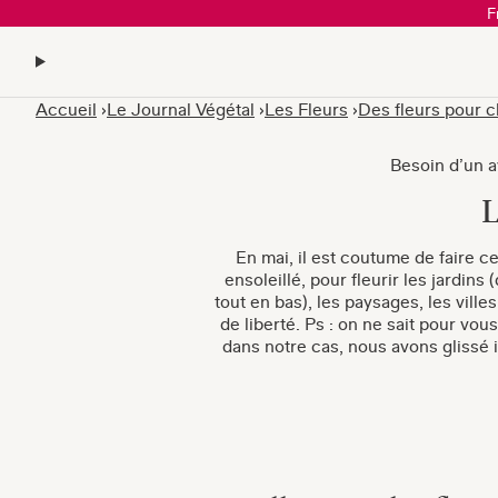
F
Accueil
Le Journal Végétal
Les Fleurs
Des fleurs pour 
Besoin d’un av
L
En mai, il est coutume de faire ce
ensoleillé, pour fleurir les jardin
tout en bas), les paysages, les vill
de liberté. Ps : on ne sait pour vo
dans notre cas, nous avons glissé 