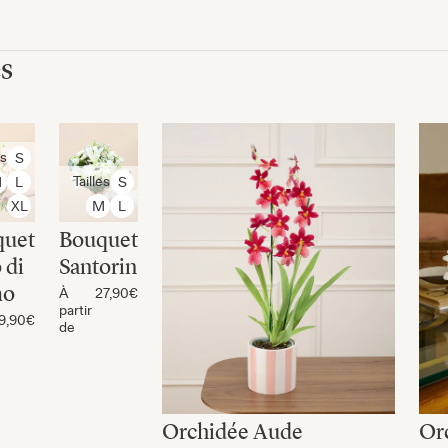
es
es
S
Tailles
M
L
S
XL
M
L
quet
Bouquet
 di
Santorin
mo
À
27,90€
partir
9,90€
de
Orchidée Aude
Or