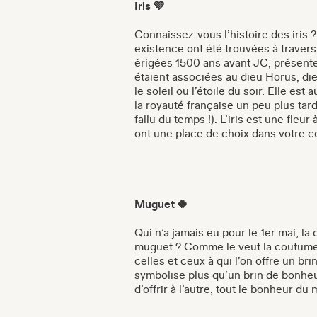
Iris 💜
Connaissez-vous l’histoire des iris ?
existence ont été trouvées à traver
érigées 1500 ans avant JC, présenten
étaient associées au dieu Horus, dieu
le soleil ou l’étoile du soir. Elle es
la royauté française un peu plus tar
fallu du temps !). L’iris est une fleur 
ont une place de choix dans votre c
Muguet 🍀
Qui n’a jamais eu pour le 1er mai, l
muguet ? Comme le veut la coutume
celles et ceux à qui l’on offre un bri
symbolise plus qu’un brin de bonheur
d’offrir à l’autre, tout le bonheur d