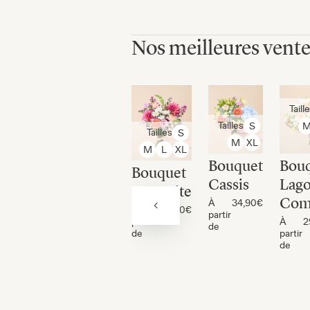
Nos meilleures vent
Taill
Tailles
S
Tailles
S
M
XL
M
L
XL
Bouquet
Bou
Bouquet
Cassis
Lago
Yosemite
Co
À
34,90€
À
32,90€
partir
partir
À
2
de
de
partir
de