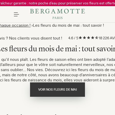
raîcheur garantie : notre poche d’eau pour préserver vos fleurs est offerte
chaque occasion !
Les fleurs du mois de mai : tout savoir !
is ? Nos clients vous disent tout !
4.6
/
5
18 226 A
es fleurs du mois de mai : tout savoir
 qu’il nous plaît. Les fleurs de saison elles ont bien adopté l’ad
s (d’ailleurs pour que le vôtre soit naturellement merveilleux, n
es sans oublier… Nos vies. Découvrez ici les fleurs du mois de m
us, mais de notre côté, nous avons beaucoup d’anniversaires à c
ici les fleurs de naissance du mois, elles vous aideront à surpr
VOIR NOS FLEURS DE MAI