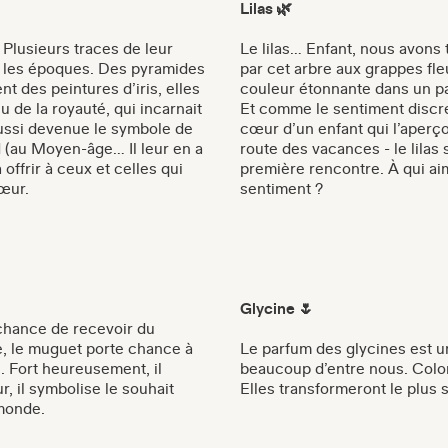
Lilas 🌿
 Plusieurs traces de leur
Le lilas… Enfant, nous avons 
s les époques. Des pyramides
par cet arbre aux grappes fle
t des peintures d’iris, elles
couleur étonnante dans un pa
 de la royauté, qui incarnait
Et comme le sentiment discre
t aussi devenue le symbole de
cœur d’un enfant qui l’aperçoit
d (au Moyen-âge… Il leur en a
route des vacances - le lilas
à offrir à ceux et celles qui
première rencontre. À qui ai
œur.
sentiment ?
Glycine 🌷
a chance de recevoir du
, le muguet porte chance à
Le parfum des glycines est 
n. Fort heureusement, il
beaucoup d’entre nous. Colo
, il symbolise le souhait
Elles transformeront le plus
u monde.