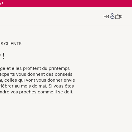
 !
Mon co
0
VIS CLIENTS
 !
age et elles profitent du printemps
os experts vous donnent des conseils
ai, celles qui vont vous donner envie
élébrer au mois de mai. Si vous êtes
endre vos proches comme il se doit.