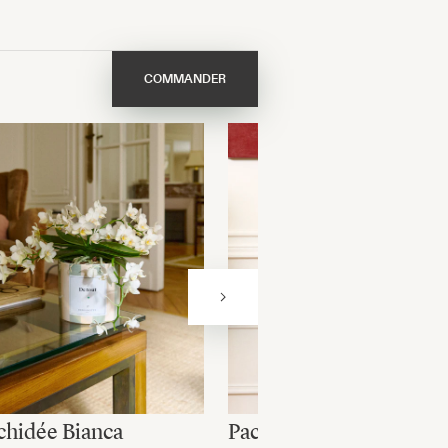
COMMANDER
chidée Bianca
Pachira James