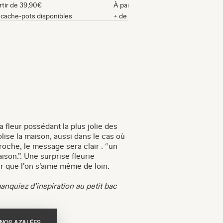
rtir de
39,90€
À partir de
29,90€
 cache-pots disponibles
+ de cache-pots disponibles
a fleur possédant la plus jolie des
ise la maison, aussi dans le cas où
roche, le message sera clair : “un
ison.”. Une surprise fleurie
r que l’on s’aime même de loin.
nquiez d’inspiration au petit bac
 NOS AZALÉES