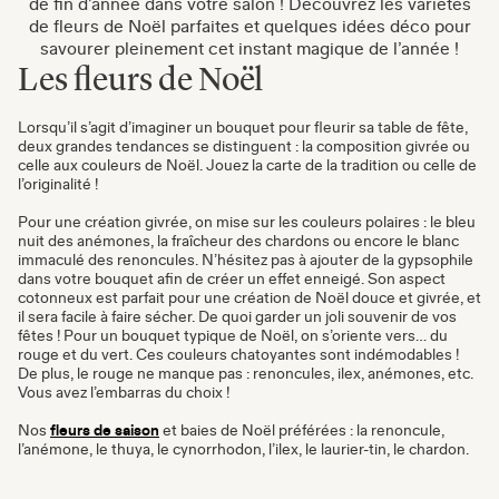
de fin d’année dans votre salon ! Découvrez les variétés
de fleurs de Noël parfaites et quelques idées déco pour
savourer pleinement cet instant magique de l’année !
Les fleurs de Noël
Lorsqu’il s’agit d’imaginer un bouquet pour fleurir sa table de fête,
deux grandes tendances se distinguent : la composition givrée ou
celle aux couleurs de Noël. Jouez la carte de la tradition ou celle de
l’originalité !
Pour une création givrée, on mise sur les couleurs polaires : le bleu
nuit des anémones, la fraîcheur des chardons ou encore le blanc
immaculé des renoncules. N’hésitez pas à ajouter de la gypsophile
dans votre bouquet afin de créer un effet enneigé. Son aspect
cotonneux est parfait pour une création de Noël douce et givrée, et
il sera facile à faire sécher. De quoi garder un joli souvenir de vos
fêtes ! Pour un bouquet typique de Noël, on s’oriente vers… du
rouge et du vert. Ces couleurs chatoyantes sont indémodables !
De plus, le rouge ne manque pas : renoncules, ilex, anémones, etc.
Vous avez l’embarras du choix !
Nos
fleurs de saison
et baies de Noël préférées : la renoncule,
l’anémone, le thuya, le cynorrhodon, l’ilex, le laurier-tin, le chardon.