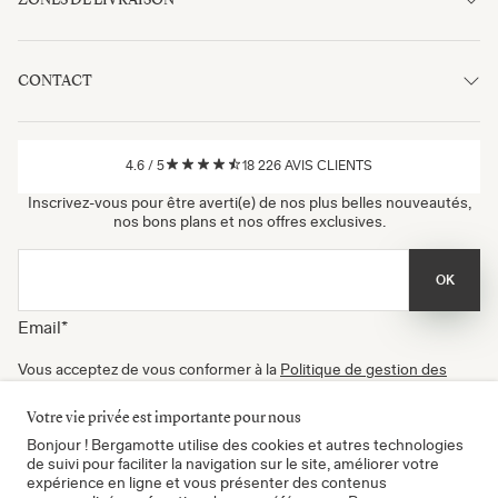
CONTACT
4.6
/
5
18 226
AVIS CLIENTS
Inscrivez-vous pour être averti(e) de nos plus belles nouveautés,
nos bons plans et nos offres exclusives.
OK
Email
*
Vous acceptez de vous conformer à la
Politique de gestion des
données
, à nos
Conditions d'utilisation
et de recevoir nos
newsletters. Vous pouvez vous désinscrire à tout moment.
Votre vie privée est importante pour nous
Certifié B Corp
Bonjour ! Bergamotte utilise des cookies et autres technologies
de suivi pour faciliter la navigation sur le site, améliorer votre
expérience en ligne et vous présenter des contenus