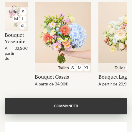
Tailles
S
M
L
XL
Bouquet
Yosemite
À
32,90€
partir
de
Tailles
Tailles
S
M
XL
S
Bouquet Cassis
Bouquet Lago
À partir de
34,90€
À partir de
29,90€
COMMANDER