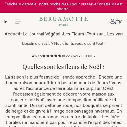
Fraîcheur garantie : notre poche d’eau pour préserver vos fleurs est
offerte !
Mon 
0
Accueil
Le Journal Végétal
Les Fleurs
Tout sur... Les varié
Besoin d’un avis ? Nos clients vous disent tout !
4.6
/
5
18 226 AVIS CLIENTS
Quelles sont les fleurs de Noël ?
La saison la plus festive de l’année approche ! Encore une
bonne raison pour offrir un beau bouquet de fleurs ! Vous
aurez l’assurance de faire plaisir à coup sûr. C’est
l’occasion également de décorer votre maison aux
couleurs de Noël avec une composition pétillante et
scintillante. Durant cette période, nos bouquets se parent
de neige et de givre à l’image des paysages hivernaux. En
composition, en couronne, en centre de table… Les idées
florales ne manquent pas pour répandre l’esprit des fêtes