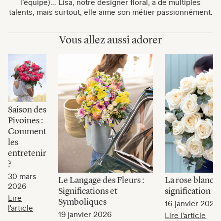
l’équipe)… Lisa, notre designer floral, a de multiples
talents, mais surtout, elle aime son métier passionnément.
Vous allez aussi adorer
Saison des
Pivoines :
Comment
les
entretenir
?
30 mars
Le Langage des Fleurs :
La rose blanche
2026
Significations et
signification
Lire
Symboliques
16 janvier 2026
l'article
19 janvier 2026
Lire l'article