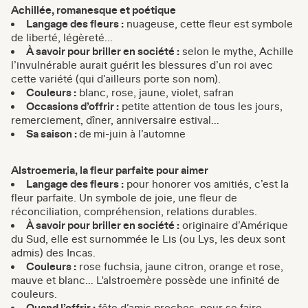
Achillée, romanesque et poétique
Langage des fleurs :
nuageuse, cette fleur est symbole
de liberté, légèreté…
À savoir pour briller en société :
selon le mythe, Achille
l’invulnérable aurait guérit les blessures d’un roi avec
cette variété (qui d’ailleurs porte son nom).
Couleurs :
blanc, rose, jaune, violet, safran
Occasions d’offrir :
petite attention de tous les jours,
remerciement, dîner, anniversaire estival…
Sa saison :
de
mi-juin à l’automne
Alstroemeria, la fleur parfaite pour aimer
Langage des fleurs :
pour honorer vos amitiés, c’est la
fleur parfaite. Un symbole de joie, une fleur de
réconciliation, compréhension, relations durables.
À savoir pour briller en société :
originaire d’Amérique
du Sud, elle est surnommée le Lis (ou Lys, les deux sont
admis) des Incas.
Couleurs :
rose fuchsia, jaune citron, orange et rose,
mauve et blanc… L'alstroemère possède une infinité de
couleurs.
Quand l’offrir :
fête d’amis proches, pour se faire