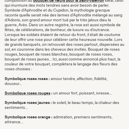
composition du
bouquet de fleurs pour la Saint-Valentin
idéal, celui
qui murmure des mots tendres sans avoir besoin de parler.
Symbole d’Aphrodite et du Cupidon, la mythologie grecque
raconte quelle serait née des larmes d’Aphrodite mélangé au sang
d’Adonis, son grand amour mort tué par le très jaloux dieu la
guerre, Arès. Dans un autre registre, la rose est aussi symbole de
fêtes, de célébrations, de bonheur, de luxure ou d’outrance.
Lorsque les soldats étaient de retour du front, il était de coutume
de leur offrir une rose pour célébrer cette heureuse nouvelle. Lors
de grands banquets, on retrouvait des roses partout, dispersées au
sol, en couronne dans les cheveux des invités. Bouquet de roses
rouges, bouquet de roses blanches, bouquet de roses roses,
bouquet de roses jaunes… Ici, aussi comme annoncé plus haut, la
couleur de votre bouquet, complètera le langage des fleurs des
roses choisies :
Symbolique roses roses :
amour tendre, affection, fidélité,
douceur…
Symbolique roses rouges
:
un amour fort, puissant, ivresse…
Symbolique roses jaunes :
le soleil, le beau temps, la chaleur des
sentiments…
Symbolique roses orange :
admiration, premiers sentiments,
attirance…