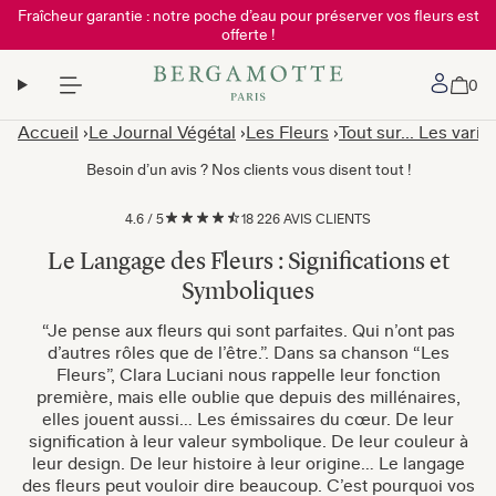
Fraîcheur garantie : notre poche d’eau pour préserver vos fleurs est
offerte !
Mon 
0
Accueil
Le Journal Végétal
Les Fleurs
Tout sur... Les varié
Besoin d’un avis ? Nos clients vous disent tout !
4.6
/
5
18 226 AVIS CLIENTS
Le Langage des Fleurs : Significations et
Symboliques
“Je pense aux fleurs qui sont parfaites. Qui n’ont pas
d’autres rôles que de l’être.”. Dans sa chanson “Les
Fleurs”, Clara Luciani nous rappelle leur fonction
première, mais elle oublie que depuis des millénaires,
elles jouent aussi… Les émissaires du cœur. De leur
signification à leur valeur symbolique. De leur couleur à
leur design. De leur histoire à leur origine… Le langage
des fleurs peut vouloir dire beaucoup. C’est pourquoi vos