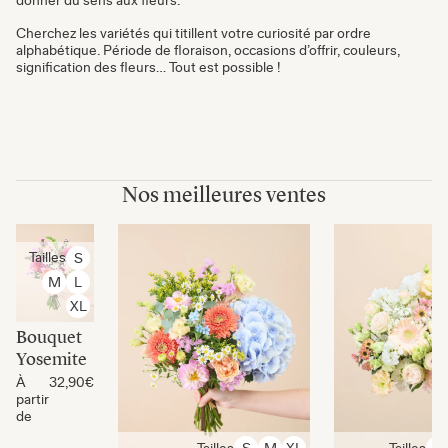
donner du sens aux fleurs.
Cherchez les variétés qui titillent votre curiosité par ordre
alphabétique. Période de floraison, occasions d’offrir, couleurs,
signification des fleurs… Tout est possible !
Nos meilleures ventes
Tailles
S
M
L
XL
Bouquet
Yosemite
À
32,90€
partir
de
Tailles
Tailles