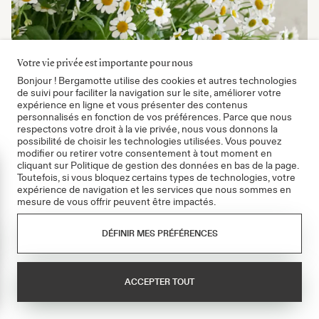
Votre vie privée est importante pour nous
Bonjour ! Bergamotte utilise des cookies et autres technologies
de suivi pour faciliter la navigation sur le site, améliorer votre
expérience en ligne et vous présenter des contenus
Bouton d’Or, un trésor en cadeau
personnalisés en fonction de vos préférences. Parce que nous
Langage des fleurs :
aussi appelée renoncule âcre,
respectons votre droit à la vie privée, nous vous donnons la
possibilité de choisir les technologies utilisées. Vous pouvez
cette fleur témoigne d’un sentiment franc et impatient.
modifier ou retirer votre consentement à tout moment en
Elle peut aussi être symbole de force, car le Bouton d’Or a
cliquant sur Politique de gestion des données en bas de la page.
cette capacité à se tenir toujours droit.
mer
Toutefois, si vous bloquez certains types de technologies, votre
À savoir pour briller en société :
il y a longtemps, cette
expérience de navigation et les services que nous sommes en
fleur couleur beurre était utilisée pour un jeu. On la collait
mesure de vous offrir peuvent être impactés.
sous le menton et selon l’intensité du jaune, cela révélait
si la personne aimait le beurre ou non.
DÉFINIR MES PRÉFÉRENCES
Couleurs :
jaune soleil.
Quand l’offrir :
déclaration de sentiments, fête des
mères, pour donner de l’optimisme avant un examen.
ACCEPTER TOUT
Sa saison :
de mai à juillet.