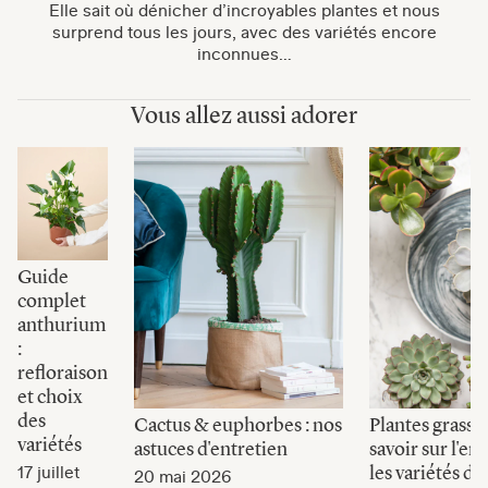
Elle sait où dénicher d’incroyables plantes et nous
surprend tous les jours, avec des variétés encore
inconnues…
Vous allez aussi adorer
Guide
complet
anthurium
:
refloraison
et choix
des
Cactus & euphorbes : nos
Plantes grasses
variétés
astuces d'entretien
savoir sur l'en
les variétés de
17 juillet
20 mai 2026