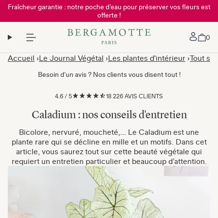
Fraîcheur garantie : notre poche d’eau pour préserver vos fleurs est
offerte !
Mon 
0
Accueil
Le Journal Végétal
Les plantes d'intérieur
Tout sur
Besoin d’un avis ? Nos clients vous disent tout !
4.6
/
5
18 226 AVIS CLIENTS
Caladium : nos conseils d'entretien
Bicolore, nervuré, moucheté,... Le Caladium est une
plante rare qui se décline en mille et un motifs. Dans cet
article, vous saurez tout sur cette beauté végétale qui
requiert un entretien particulier et beaucoup d’attention.