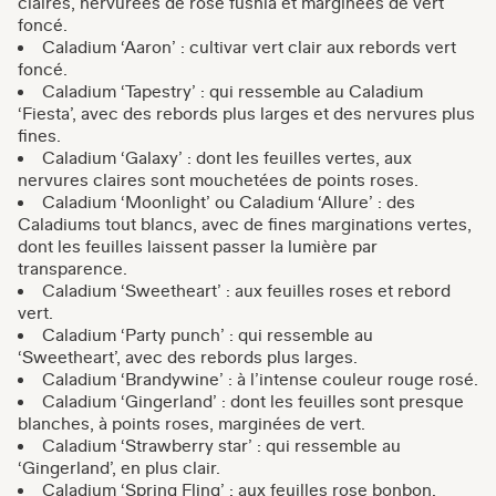
claires, nervurées de rose fushia et marginées de vert
foncé.
Caladium ‘Aaron’ : cultivar vert clair aux rebords vert
foncé.
Caladium ‘Tapestry’ : qui ressemble au Caladium
‘Fiesta’, avec des rebords plus larges et des nervures plus
fines.
Caladium ‘Galaxy’ : dont les feuilles vertes, aux
nervures claires sont mouchetées de points roses.
Caladium ‘Moonlight’ ou Caladium ‘Allure’ : des
Caladiums tout blancs, avec de fines marginations vertes,
dont les feuilles laissent passer la lumière par
transparence.
Caladium ‘Sweetheart’ : aux feuilles roses et rebord
vert.
Caladium ‘Party punch’ : qui ressemble au
‘Sweetheart’, avec des rebords plus larges.
Caladium ‘Brandywine’ : à l’intense couleur rouge rosé.
Caladium ‘Gingerland’ : dont les feuilles sont presque
blanches, à points roses, marginées de vert.
Caladium ‘Strawberry star’ : qui ressemble au
‘Gingerland’, en plus clair.
Caladium ‘Spring Fling’ : aux feuilles rose bonbon.