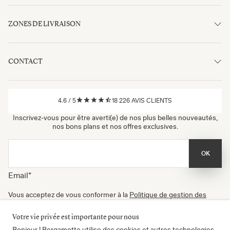
ZONES DE LIVRAISON
CONTACT
4.6
/
5
18 226
AVIS CLIENTS
Inscrivez-vous pour être averti(e) de nos plus belles nouveautés,
nos bons plans et nos offres exclusives.
OK
Email
*
Vous acceptez de vous conformer à la
Politique de gestion des
données
, à nos
Conditions d'utilisation
et de recevoir nos
newsletters. Vous pouvez vous désinscrire à tout moment.
Votre vie privée est importante pour nous
Certifié B Corp
Bonjour ! Bergamotte utilise des cookies et autres technologies