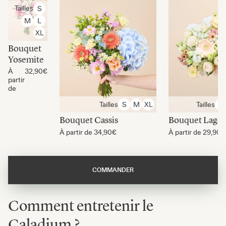
Tailles
S
M
L
XL
Bouquet
Yosemite
À
32,90€
partir
de
Tailles
Tailles
S
M
XL
S
Bouquet Cassis
Bouquet Lago
À partir de
34,90€
À partir de
29,90€
COMMANDER
Comment entretenir le
Caladium ?