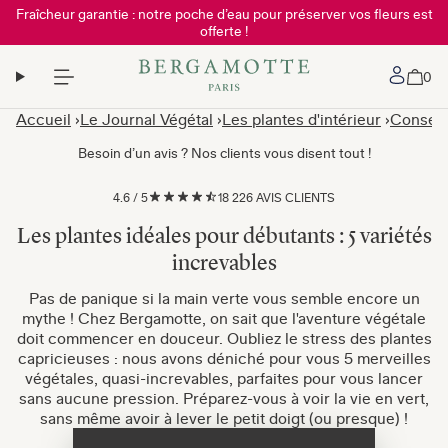
Fraîcheur garantie : notre poche d’eau pour préserver vos fleurs est
offerte !
Mon 
0
Accueil
Le Journal Végétal
Les plantes d'intérieur
Conseils
Besoin d’un avis ? Nos clients vous disent tout !
4.6
/
5
18 226 AVIS CLIENTS
Les plantes idéales pour débutants : 5 variétés
increvables
Pas de panique si la main verte vous semble encore un
mythe ! Chez Bergamotte, on sait que l'aventure végétale
doit commencer en douceur. Oubliez le stress des plantes
capricieuses : nous avons déniché pour vous 5 merveilles
végétales, quasi-increvables, parfaites pour vous lancer
sans aucune pression. Préparez-vous à voir la vie en vert,
sans même avoir à lever le petit doigt (ou presque) !