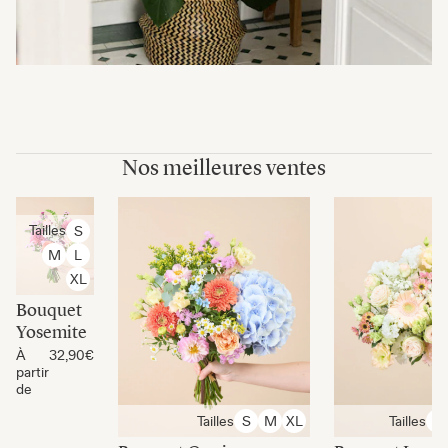
Nos meilleures ventes
Tailles
S
M
L
XL
Bouquet
Yosemite
À
32,90€
partir
de
Tailles
Tailles
S
M
XL
S