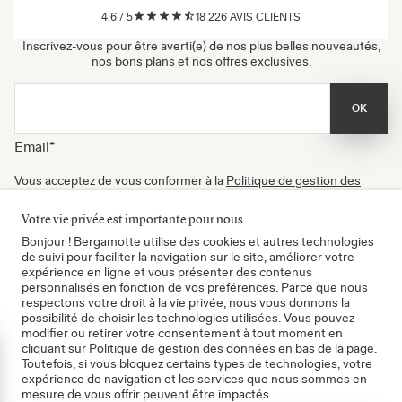
4.6
/
5
18 226
AVIS CLIENTS
Inscrivez-vous pour être averti(e) de nos plus belles nouveautés,
nos bons plans et nos offres exclusives.
OK
Email
*
Vous acceptez de vous conformer à la
Politique de gestion des
données
, à nos
Conditions d'utilisation
et de recevoir nos
newsletters. Vous pouvez vous désinscrire à tout moment.
Votre vie privée est importante pour nous
Certifié B Corp
Bonjour ! Bergamotte utilise des cookies et autres technologies
de suivi pour faciliter la navigation sur le site, améliorer votre
expérience en ligne et vous présenter des contenus
personnalisés en fonction de vos préférences. Parce que nous
respectons votre droit à la vie privée, nous vous donnons la
possibilité de choisir les technologies utilisées. Vous pouvez
modifier ou retirer votre consentement à tout moment en
cliquant sur Politique de gestion des données en bas de la page.
mer
Toutefois, si vous bloquez certains types de technologies, votre
expérience de navigation et les services que nous sommes en
mesure de vous offrir peuvent être impactés.