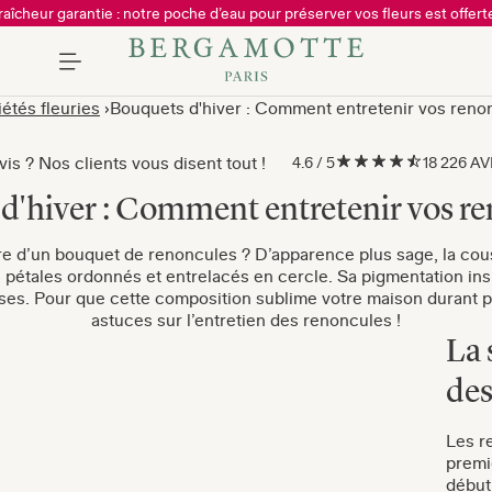
raîcheur garantie : notre poche d’eau pour préserver vos fleurs est offerte
iétés fleuries
Bouquets d'hiver : Comment entretenir vos reno
is ? Nos clients vous disent tout !
4.6
/
5
18 226 A
d'hiver : Comment entretenir vos re
re d’un bouquet de renoncules ? D’apparence plus sage, la cous
étales ordonnés et entrelacés en cercle. Sa pigmentation insp
uses. Pour que cette composition sublime votre maison durant p
astuces sur l’entretien des renoncules !
La 
des
Les r
premie
début