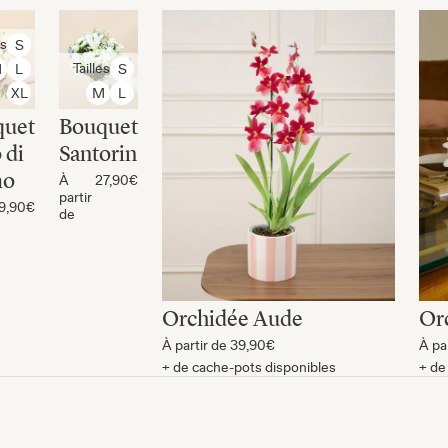
es
S
Tailles
M
L
S
XL
M
L
quet
Bouquet
 di
Santorin
mo
À
27,90€
partir
9,90€
de
Orchidée Aude
Or
À partir de
39,90€
À pa
+ de cache-pots disponibles
+ de