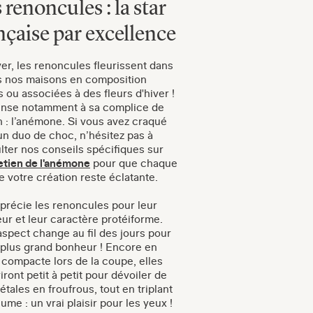
 renoncules : la star
nçaise par excellence
ver, les renoncules fleurissent dans
s nos maisons en composition
 ou associées à des fleurs d'hiver !
nse notamment à sa complice de
n : l’anémone. Si vous avez craqué
un duo de choc, n’hésitez pas à
lter nos conseils spécifiques sur
etien de l'anémone
pour que chaque
e votre création reste éclatante.
précie les renoncules pour leur
ur et leur caractère protéiforme.
aspect change au fil des jours pour
 plus grand bonheur ! Encore en
 compacte lors de la coupe, elles
iront petit à petit pour dévoiler de
pétales en froufrous, tout en triplant
ume : un vrai plaisir pour les yeux !