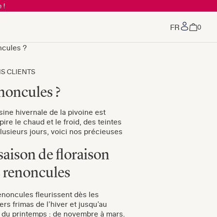
 !
Mon co
0
ncules ?
VIS CLIENTS
noncules ?
ine hivernale de la pivoine est
ire le chaud et le froid, des teintes
lusieurs jours, voici nos précieuses
saison de floraison
 renoncules
enoncules fleurissent dès les
rs frimas de l’hiver et jusqu’au
 du printemps : de novembre à mars.