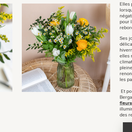
Elles
lorsq
négat
pour 
rebor
Ses jo
délica
hivern
elles 
clima
plein
renon
les p
Et po
Berga
fleurs
illumi
des r