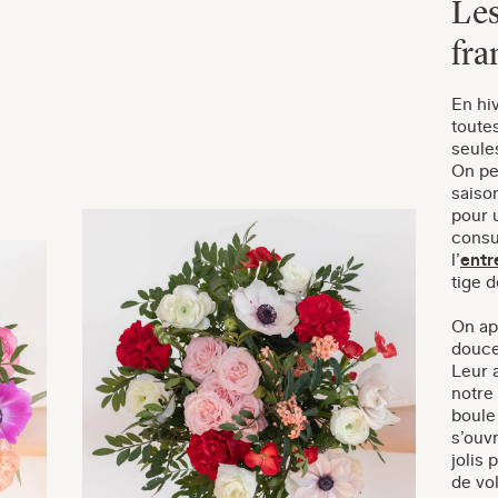
Les
fra
En hi
toute
seules
On pe
saiso
pour 
consu
l’
entr
tige d
On ap
douce
Leur 
notre
boule
s’ouvr
jolis 
de vol