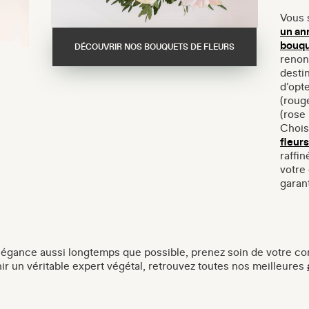
Vous 
un an
bouqu
DÉCOUVRIR NOS BOUQUETS DE FLEURS
renon
destin
d’opt
(rouge
(rose 
Chois
fleurs
raffi
votre 
garant
élégance aussi longtemps que possible, prenez soin de votre co
nir un véritable expert végétal, retrouvez toutes nos meilleures