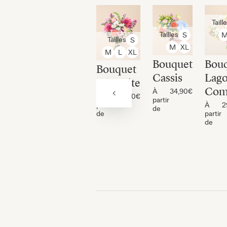
Taill
Tailles
S
Tailles
S
M
XL
M
L
XL
Bouquet
Bou
Bouquet
Cassis
Lago
Yosemite
Co
À
34,90€
À
32,90€
partir
partir
À
2
de
de
partir
de