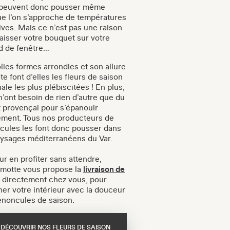
 peuvent donc pousser même
ue l’on s’approche de températures
ives. Mais ce n’est pas une raison
laisser votre bouquet sur votre
d de fenêtre…
lies formes arrondies et son allure
te font d’elles les fleurs de saison
ale les plus plébiscitées ! En plus,
n’ont besoin de rien d’autre que du
t provençal pour s’épanouir
ement. Tous nos producteurs de
cules les font donc pousser dans
aysages méditerranéens du Var.
ur en profiter sans attendre,
motte vous propose la
livraison de
directement chez vous, pour
ner votre intérieur avec la douceur
enoncules de saison.
DÉCOUVRIR NOS FLEURS DE SAISON