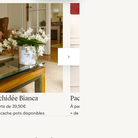
chidée Bianca
Pachira James
rtir de
39,90€
À partir de
29,90€
 cache-pots disponibles
+ de cache-pots disponibles