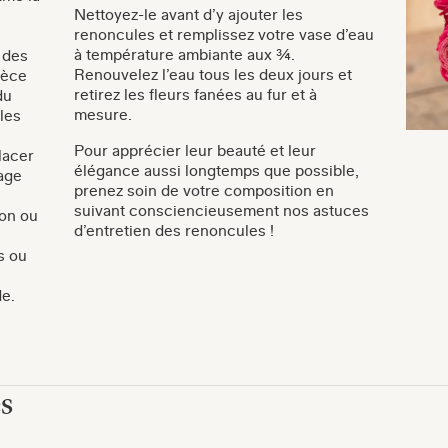
Nettoyez-le avant d’y ajouter les
renoncules et remplissez votre vase d’eau
à température ambiante aux ¾.
 des
Renouvelez l’eau tous les deux jours et
ièce
retirez les fleurs fanées au fur et à
du
mesure.
lles
Pour apprécier leur beauté et leur
lacer
élégance aussi longtemps que possible,
age
prenez soin de votre composition en
suivant consciencieusement nos astuces
lon ou
d’entretien des renoncules !
s ou
de.
es