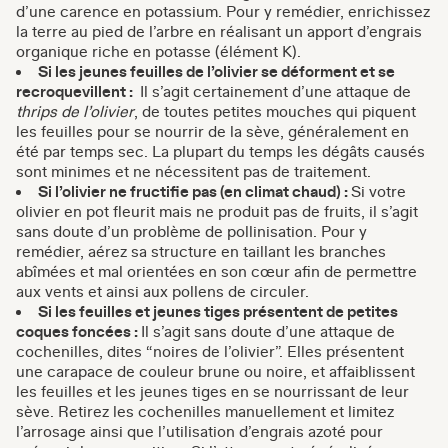
d’une carence en potassium. Pour y remédier, enrichissez
la terre au pied de l’arbre en réalisant un apport d’engrais
organique riche en potasse (élément K).
Si les jeunes feuilles de l’olivier se déforment et se
recroquevillent :
Il s’agit certainement d’une attaque de
thrips de l’olivier
, de toutes petites mouches qui piquent
les feuilles pour se nourrir de la sève, généralement en
été par temps sec. La plupart du temps les dégâts causés
sont minimes et ne nécessitent pas de traitement.
Si l’olivier ne fructifie pas (en climat chaud) :
Si votre
olivier en pot fleurit mais ne produit pas de fruits, il s’agit
sans doute d’un problème de pollinisation. Pour y
remédier, aérez sa structure en taillant les branches
abîmées et mal orientées en son cœur afin de permettre
aux vents et ainsi aux pollens de circuler.
Si les feuilles et jeunes tiges présentent de petites
coques foncées :
Il s’agit sans doute d’une attaque de
cochenilles, dites “noires de l’olivier”. Elles présentent
une carapace de couleur brune ou noire, et affaiblissent
les feuilles et les jeunes tiges en se nourrissant de leur
sève. Retirez les cochenilles manuellement et limitez
l’arrosage ainsi que l’utilisation d’engrais azoté pour