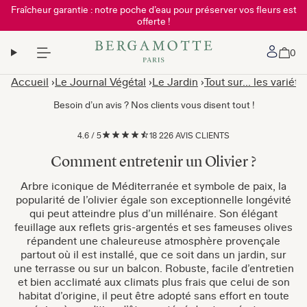
Fraîcheur garantie : notre poche d’eau pour préserver vos fleurs est
offerte !
Mon 
0
Accueil
Le Journal Végétal
Le Jardin
Tout sur... les variété
Besoin d’un avis ? Nos clients vous disent tout !
4.6
/
5
18 226 AVIS CLIENTS
Comment entretenir un Olivier ?
Arbre iconique de Méditerranée et symbole de paix, la
popularité de l’olivier égale son exceptionnelle longévité
qui peut atteindre plus d’un millénaire. Son élégant
feuillage aux reflets gris-argentés et ses fameuses olives
répandent une chaleureuse atmosphère provençale
partout où il est installé, que ce soit dans un jardin, sur
une terrasse ou sur un balcon. Robuste, facile d’entretien
et bien acclimaté aux climats plus frais que celui de son
habitat d’origine, il peut être adopté sans effort en toute