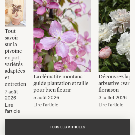
Tout
savoir
sur la
pivoine
en pot :
variétés
adaptées
La clématite montana :
Découvrez la pi
et
guide plantation et taille
arbustive : varié
entretien
pour bien fleurir
floraison
7 août
5 août 2026
3 juillet 2026
2026
Lire l'article
Lire l'article
Lire
l'article
TOUS LES ARTICLES