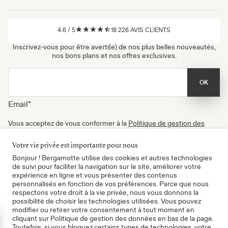
4.6
/
5
18 226
AVIS CLIENTS
Inscrivez-vous pour être averti(e) de nos plus belles nouveautés,
nos bons plans et nos offres exclusives.
OK
Email
*
Vous acceptez de vous conformer à la
Politique de gestion des
données
, à nos
Conditions d'utilisation
et de recevoir nos
newsletters. Vous pouvez vous désinscrire à tout moment.
Votre vie privée est importante pour nous
Certifié B Corp
Bonjour ! Bergamotte utilise des cookies et autres technologies
de suivi pour faciliter la navigation sur le site, améliorer votre
expérience en ligne et vous présenter des contenus
personnalisés en fonction de vos préférences. Parce que nous
respectons votre droit à la vie privée, nous vous donnons la
possibilité de choisir les technologies utilisées. Vous pouvez
modifier ou retirer votre consentement à tout moment en
cliquant sur Politique de gestion des données en bas de la page.
mer
Toutefois, si vous bloquez certains types de technologies, votre