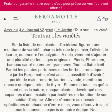
Fraîcheur garantie : notre poche d’eau pour préserver vos fleurs est
offerte !
Mon 
0
Accueil
Le Journal Végétal
Le Jardin
Tout sur... les variété
Tout sur... les variétés
Sur la liste de nos plantes d’extérieur figurent une
multitude de variétés phares tels que le palmier, l’olivier, le
laurier, ou encore l’eucalyptus. A cela, viennent s’ajouter
une pluralité de feuillages originaux : Pieris, Phormium,
bambou sacré ou encore graminées. Tout ici flatte l'œil.
Par ici les plantes parfumées et les herbes aromatiques !
Le jardin Bergamotte, c’est aussi la possibilité d’avoir à
portée de main, romarin, laurier, lavande, menthe ou
encore quelques brins de thym… Et comme tous les goûts
sont dans la nature, chaque plante a développé des
capacités d’acclimatation particulières en fonction de son
habitat d’origine. Afin de répondre aux besoins
spécifiques de chacune d'entre elles, vous découvrirez ici
tous les conseils experts de notre équipe. Nos