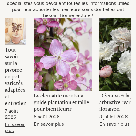
spécialistes vous dévoilent toutes les informations utiles
pour leur apporter les meilleurs soins dont elles ont
besoin. Bonne lecture !
Tout
savoir
sur la
pivoine
en pot :
variétés
adaptées
La clématite montana :
Découvrez la pi
et
guide plantation et taille
arbustive : varié
entretien
pour bien fleurir
floraison
7 août
5 août 2026
3 juillet 2026
2026
En savoir plus
En savoir plus
En savoir
plus