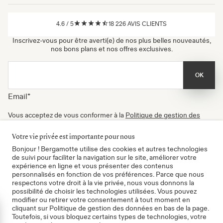
4.6
/
5
18 226
AVIS CLIENTS
Inscrivez-vous pour être averti(e) de nos plus belles nouveautés,
nos bons plans et nos offres exclusives.
OK
Email
*
Vous acceptez de vous conformer à la
Politique de gestion des
données
, à nos
Conditions d'utilisation
et de recevoir nos
newsletters. Vous pouvez vous désinscrire à tout moment.
Votre vie privée est importante pour nous
Certifié B Corp
Bonjour ! Bergamotte utilise des cookies et autres technologies
de suivi pour faciliter la navigation sur le site, améliorer votre
expérience en ligne et vous présenter des contenus
personnalisés en fonction de vos préférences. Parce que nous
respectons votre droit à la vie privée, nous vous donnons la
possibilité de choisir les technologies utilisées. Vous pouvez
modifier ou retirer votre consentement à tout moment en
cliquant sur Politique de gestion des données en bas de la page.
mer
Toutefois, si vous bloquez certains types de technologies, votre