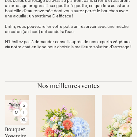
Les bulles d’arrosage ou oyas se plantent dans la terre et assurent
un arrosage progressif aux goutte-à-goutte, ce que fera aussi une
bouteille d’eau renversée dont vous aurez percé le bouchon avec
une aiguille : un système D efficace !
Enfin, vous pouvez relier votre pot à un réservoir avec une mèche
de coton (un lacet) qui conduira l’eau.
N'hésitez pas à demander conseil auprès de nos experts végétaux
via notre chat en ligne pour choisir la meilleure solution d’arrosage !
Nos meilleures ventes
Tailles
S
M
L
XL
Bouquet
Yosemite