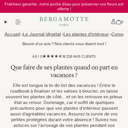
Fraîcheur garantie : notre poche d’eau pour préserver vos fleurs est
offerte !
Mon 
0
Accueil
Le Journal Végétal
Les plantes d'intérieur
Conseils
Besoin d’un avis ? Nos clients vous disent tout !
4.6
/
5
18 226 AVIS CLIENTS
Que faire de ses plantes quand on part en
vacances ?
Elle est longue la to-do list des vacances ! Entre le
roadbook à finaliser et les valises à boucler, on laisse
souvent les plantes de côté… et on les retrouve en piteux
état au retour. Dommage, car il suffit de quelques
précautions pour que vos plantes d’intérieur passent
aussi d’agréables vacances. Assurez la survie de vos
petites protégées durant votre absence ! Suivez nos
astuces sur l’arrosage de vos plantes pendant vos