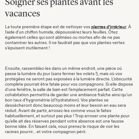
Soigner ses plantes avant les
vacances
La toute première étape est de nettoyer vos
plantes d'intérieur
. À
l’aide d’un chiffon humide, dépoussiérez leurs feuilles. Ôtez
également celles qui sont abîmées ou mortes afin de ne pas
contaminer les autres. Il ne faudrait pas que vos plantes vertes
s’épuisent inutilement !
Ensuite, rassemblez-les dans un même endroit,
une pièce où
passe la lumière du jour
(sans fermer les volets !), mais où vos
protégées ne seront pas exposées à la lumière directe. L’obscurité
complète pourrait être fatale pour vos compagnons. Si elle dispose
d’une fenêtre, la salle de bain est l’emplacement parfait. Cette
cohabitation permettra de garder une ambiance fraîche ainsi qu’un
bon taux d’hygrométrie (d’hydratation). Vos plantes se
dessècheront donc beaucoup moins et leur besoin en eau sera
réduit. Avant de partir, arrosez-les comme vous le faites
habituellement, et surtout pas plus ! Trop arroser une plante pour
qu’elle ait des réserves pendant votre absence est une fausse
bonne idée. En faisant cela, vous prenez le risque de voir les
racines pourrir… et votre compagnon périr.