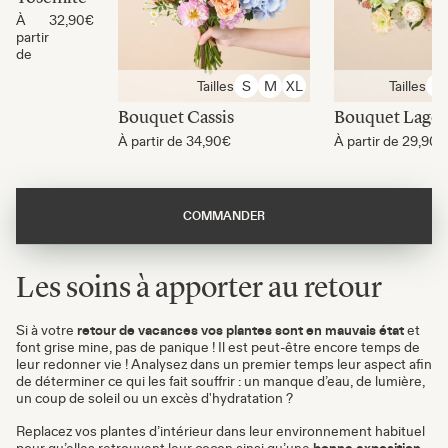
À
32,90€
partir
de
Tailles
Tailles
S
M
XL
S
Bouquet Cassis
Bouquet Lago
À partir de
34,90€
À partir de
29,90€
COMMANDER
Les soins à apporter au retour
Si à votre
retour de vacances vos plantes sont en mauvais état
et
font grise mine, pas de panique ! Il est peut-être encore temps de
leur redonner vie ! Analysez dans un premier temps leur aspect afin
de déterminer ce qui les fait souffrir : un manque d’eau, de lumière,
un coup de soleil ou un excès d'hydratation ?
Replacez vos plantes d’intérieur dans leur environnement habituel
pour qu’elles retrouvent leur cocon ainsi qu’une
bonne exposition
.